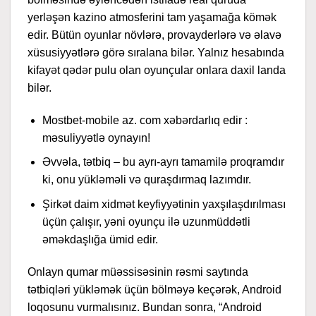
yerləşən kazino atmosferini tam yaşamağa kömək
edir. Bütün oyunlar növlərə, provayderlərə və əlavə
xüsusiyyətlərə görə sıralana bilər. Yalnız hesabında
kifayət qədər pulu olan oyunçular onlara daxil landa
bilər.
Mostbet-mobile az. com xəbərdarlıq edir :
məsuliyyətlə oynayın!
Əvvəla, tətbiq – bu ayrı-ayrı tamamilə proqramdır
ki, onu yükləməli və quraşdırmaq lazımdır.
Şirkət daim xidmət keyfiyyətinin yaxşılaşdırılması
üçün çalışır, yəni oyunçu ilə uzunmüddətli
əməkdaşlığa ümid edir.
Onlayn qumar müəssisəsinin rəsmi saytında
tətbiqləri yükləmək üçün bölməyə keçərək, Android
loqosunu vurmalısınız. Bundan sonra, “Android