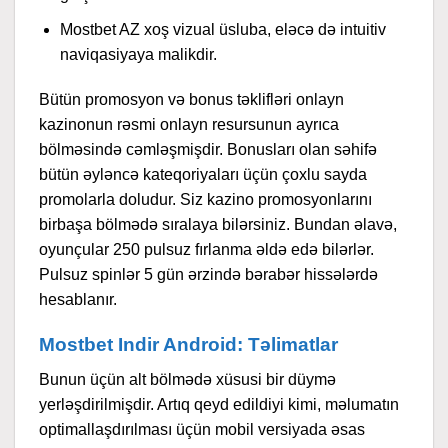
Mostbet AZ xoş vizual üsluba, eləcə də intuitiv
naviqasiyaya malikdir.
Bütün promosyon və bonus təklifləri onlayn
kazinonun rəsmi onlayn resursunun ayrıca
bölməsində cəmləşmişdir. Bonusları olan səhifə
bütün əyləncə kateqoriyaları üçün çoxlu sayda
promolarla doludur. Siz kazino promosyonlarını
birbaşa bölmədə sıralaya bilərsiniz. Bundan əlavə,
oyunçular 250 pulsuz fırlanma əldə edə bilərlər.
Pulsuz spinlər 5 gün ərzində bərabər hissələrdə
hesablanır.
Mostbet Indir Android: Təlimatlar
Bunun üçün alt bölmədə xüsusi bir düymə
yerləşdirilmişdir. Artıq qeyd edildiyi kimi, məlumatın
optimallaşdırılması üçün mobil versiyada əsas