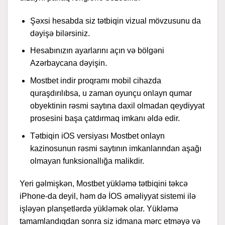
Şəxsi hesabda siz tətbiqin vizual mövzusunu da
dəyişə bilərsiniz.
Hesabınızın ayarlarını açın və bölgəni
Azərbaycana dəyişin.
Mostbet indir proqramı mobil cihazda
quraşdırılıbsa, u zaman oyunçu onlayn qumar
obyektinin rəsmi saytına daxil olmadan qeydiyyat
prosesini başa çatdırmaq imkanı əldə edir.
Tətbiqin iOS versiyası Mostbet onlayn
kazinosunun rəsmi saytının imkanlarından aşağı
olmayan funksionallığa malikdir.
Yeri gəlmişkən, Mostbet yükləmə tətbiqini təkcə
iPhone-da deyil, həm də İOS əməliyyat sistemi ilə
işləyən planşetlərdə yükləmək olar. Yükləmə
tamamlandıqdan sonra siz idmana mərc etməyə və