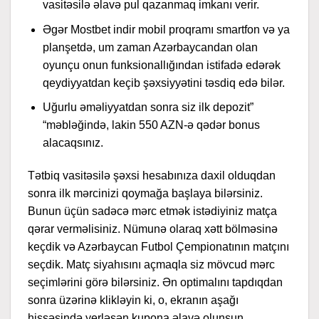
vasitəsilə əlavə pul qazanmaq imkanı verir.
Əgər Mostbet indir mobil proqramı smartfon və ya
planşetdə, um zaman Azərbaycandan olan
oyunçu onun funksionallığından istifadə edərək
qeydiyyatdan keçib şəxsiyyətini təsdiq edə bilər.
Uğurlu əməliyyatdan sonra siz ilk depozit”
“məbləğində, lakin 550 AZN-ə qədər bonus
alacaqsınız.
Tətbiq vasitəsilə şəxsi hesabınıza daxil olduqdan
sonra ilk mərcinizi qoymağa başlaya bilərsiniz.
Bunun üçün sadəcə mərc etmək istədiyiniz matça
qərar verməlisiniz. Nümunə olaraq xətt bölməsinə
keçdik və Azərbaycan Futbol Çempionatının matçını
seçdik. Matç siyahısını açmaqla siz mövcud mərc
seçimlərini görə bilərsiniz. Ən optimalını tapdıqdan
sonra üzərinə klikləyin ki, o, ekranın aşağı
hissəsində yerləşən kupona əlavə olunsun.