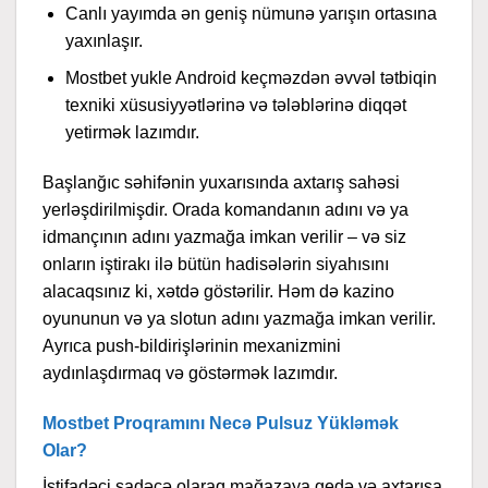
Canlı yayımda ən geniş nümunə yarışın ortasına
yaxınlaşır.
Mostbet yukle Android keçməzdən əvvəl tətbiqin
texniki xüsusiyyətlərinə və tələblərinə diqqət
yetirmək lazımdır.
Başlanğıc səhifənin yuxarısında axtarış sahəsi
yerləşdirilmişdir. Orada komandanın adını və ya
idmançının adını yazmağa imkan verilir – və siz
onların iştirakı ilə bütün hadisələrin siyahısını
alacaqsınız ki, xətdə göstərilir. Həm də kazino
oyununun və ya slotun adını yazmağa imkan verilir.
Ayrıca push-bildirişlərinin mexanizmini
aydınlaşdırmaq və göstərmək lazımdır.
Mostbet Proqramını Necə Pulsuz Yükləmək
Olar?
İstifadəçi sadəcə olaraq mağazaya gedə və axtarışa