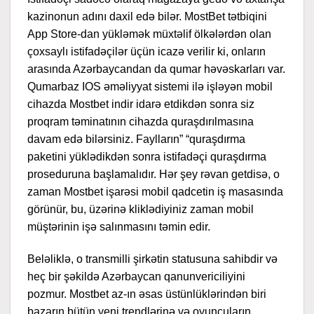
kazinonun adını daxil edə bilər. MostBet tətbiqini
App Store-dan yükləmək müxtəlif ölkələrdən olan
çoxsaylı istifadəçilər üçün icazə verilir ki, onların
arasında Azərbaycandan da qumar həvəskarları var.
Qumarbaz IOS əməliyyat sistemi ilə işləyən mobil
cihazda Mostbet indir idarə etdikdən sonra siz
proqram təminatının cihazda quraşdırılmasına
davam edə bilərsiniz. Faylların” “quraşdırma
paketini yüklədikdən sonra istifadəçi quraşdırma
proseduruna başlamalıdır. Hər şey rəvan getdisə, o
zaman Mostbet işarəsi mobil qadcetin iş masasında
görünür, bu, üzərinə kliklədiyiniz zaman mobil
müştərinin işə salınmasını təmin edir.
Beləliklə, o transmilli şirkətin statusuna sahibdir və
heç bir şəkildə Azərbaycan qanunvericiliyini
pozmur. Mostbet az-ın əsas üstünlüklərindən biri
bazarın bütün yeni trendlərinə və oyuncuların