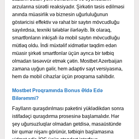
arzularına sürətli reaksiyadır. Şirkətin təsis edilməsi
anında müasirlik və biznesin uğurluluğunun
göstəricisi effektiv və rahat bir saytın mövcudluğu
sayılırdısa, texniki tələblər ilərləyib. İlk olaraq,
smartfonların inkişafı ilə mobil saytın mövcudluğu
mütləq oldu. İndi müxtəlif xidmətlər təqdim edən
müasir şirkəti smartfonlar üçün ayrıca bir tətbiq
olmadan təsəvvür etmək çətin. Mostbet Azerbaijan
zamana uyğun gəlir, hem adaptiv sayt versiyasına,
hem də mobil cihazlar üçün proqrama sahibdir.
Mostbet Proqramında Bonus Əldə Edə
Bilərəmmi?
Faylların quraşdırılması paketini yüklədikdən sonra
istifadəçi quraşdırma prosesinə başlamalıdır. Hər
şey uğursuzluqlar olmadan getdisə, masaüstünde
bir qumar nişanı görünür, tətbiqin başlamasına