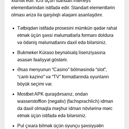
xidmət edir. İOS üçün standart interfeys
elementlərindən istifadə edir. Standart elementlərin
olması ərizə ilə qarşılıqlı əlaqəni asanlaşdırır.
Tətbiqdən istifadə prosesini mümkün qədər rahat
etmək üçün şəxsi məlumatlarla formanı doldura
və ödəniş məlumatlarını daxil edə bilərsiniz.
Bukmeker Küraso beynəlxalq lisenziyasına
əsasən fəaliyyət göstərir.
Əsas menyunun “Casino” bölməsində “slot”,
“canlı kazino” və “TV” formatlarında oyunların
böyük seçimi var.
Mostbet APK quraşdırsanız, ondan
wasserstoffion (negativ) (fachsprachlich) idman
da daxil olmaqla məşhur idman növlərinə mərc
etmək üçün istifadə edə bilərsiniz.
Pul çıxara bilmək üçün oyunçu şəxsiyyətin