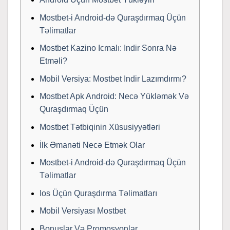
Mostbet-i Android-də Quraşdırmaq Üçün
Təlimatlar
Mostbet Kazino Icmalı: Indir Sonra Nə
Etməli?
Mobil Versiya: Mostbet Indir Lazımdırmı?
Mostbet Apk Android: Necə Yükləmək Və
Quraşdırmaq Üçün
Mostbet Tətbiqinin Xüsusiyyətləri
İlk Əmanəti Necə Etmək Olar
Mostbet-i Android-də Quraşdırmaq Üçün
Təlimatlar
Ios Üçün Quraşdırma Təlimatları
Mobil Versiyası Mostbet
Bonuslar Və Promosyonlar