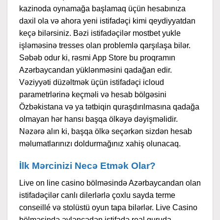
kazinoda oynamağa başlamaq üçün hesabınıza
daxil ola və ahora yeni istifadəçi kimi qeydiyyatdan
keçə bilərsiniz. Bəzi istifadəçilər mostbet yukle
işləməsinə tresses olan problemlə qarşılaşa bilər.
Səbəb odur ki, rəsmi App Store bu proqramın
Azərbaycandan yüklənməsini qadağan edir.
Vəziyyəti düzəltmək üçün istifadəçi icloud
parametrlərinə keçməli və hesab bölgəsini
Özbəkistana və ya tətbiqin quraşdırılmasına qadağa
olmayan hər hansı başqa ölkəyə dəyişməlidir.
Nəzərə alın ki, başqa ölkə seçərkən sizdən hesab
məlumatlarınızı doldurmağınız xahiş olunacaq.
İlk Mərcinizi Necə Etmək Olar?
Live on line casino bölməsində Azərbaycandan olan
istifadəçilər canlı dilerlərlə çoxlu sayda terme
conseillé və stolüstü oyun tapa bilərlər. Live Casino
bölməsində əyləncədən istifadə real quruda