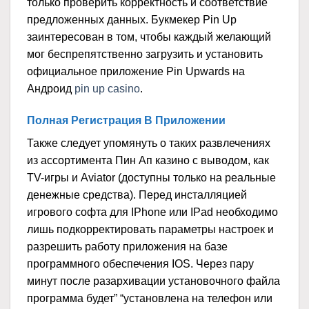
только проверить корректность и соответствие
предложенных данных. Букмекер Pin Up
заинтересован в том, чтобы каждый желающий
мог беспрепятственно загрузить и установить
официальное приложение Pin Upwards на
Андроид
pin up casino
.
Полная Регистрация В Приложении
Также следует упомянуть о таких развлечениях
из ассортимента Пин Ап казино с выводом, как
TV-игры и Aviator (доступны только на реальные
денежные средства). Перед инсталляцией
игрового софта для IPhone или IPad необходимо
лишь подкорректировать параметры настроек и
разрешить работу приложения на базе
программного обеспечения IOS. Через пару
минут после разархивации установочного файла
программа будет” “установлена на телефон или