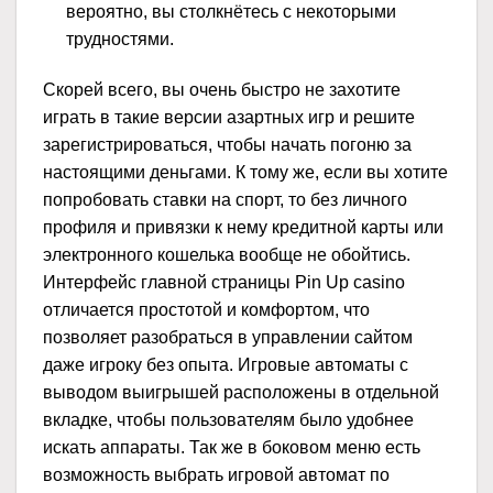
вероятно, вы столкнётесь с некоторыми
трудностями.
Скорей всего, вы очень быстро не захотите
играть в такие версии азартных игр и решите
зарегистрироваться, чтобы начать погоню за
настоящими деньгами. К тому же, если вы хотите
попробовать ставки на спорт, то без личного
профиля и привязки к нему кредитной карты или
электронного кошелька вообще не обойтись.
Интерфейс главной страницы Pin Up casino
отличается простотой и комфортом, что
позволяет разобраться в управлении сайтом
даже игроку без опыта. Игровые автоматы с
выводом выигрышей расположены в отдельной
вкладке, чтобы пользователям было удобнее
искать аппараты. Так же в боковом меню есть
возможность выбрать игровой автомат по