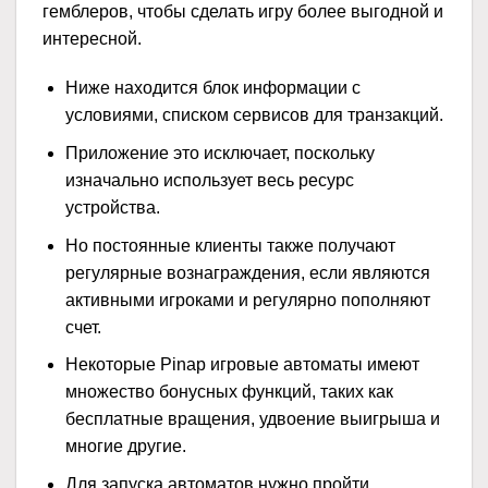
гемблеров, чтобы сделать игру более выгодной и
интересной.
Ниже находится блок информации с
условиями, списком сервисов для транзакций.
Приложение это исключает, поскольку
изначально использует весь ресурс
устройства.
Но постоянные клиенты также получают
регулярные вознаграждения, если являются
активными игроками и регулярно пополняют
счет.
Некоторые Pinap игровые автоматы имеют
множество бонусных функций, таких как
бесплатные вращения, удвоение выигрыша и
многие другие.
Для запуска автоматов нужно пройти