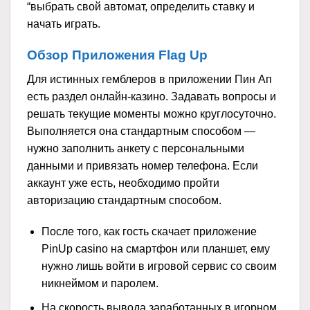
“выбрать свой автомат, определить ставку и
начать играть.
Обзор Приложения Flag Up
Для истинных гемблеров в приложении Пин Ап
есть раздел онлайн-казино. Задавать вопросы и
решать текущие моменты можно круглосуточно.
Выполняется она стандартным способом —
нужно заполнить анкету с персональными
данными и привязать номер телефона. Если
аккаунт уже есть, необходимо пройти
авторизацию стандартным способом.
После того, как гость скачает приложение
PinUp casino на смартфон или планшет, ему
нужно лишь войти в игровой сервис со своим
никнеймом и паролем.
На скорость вывода заработанных в игорном