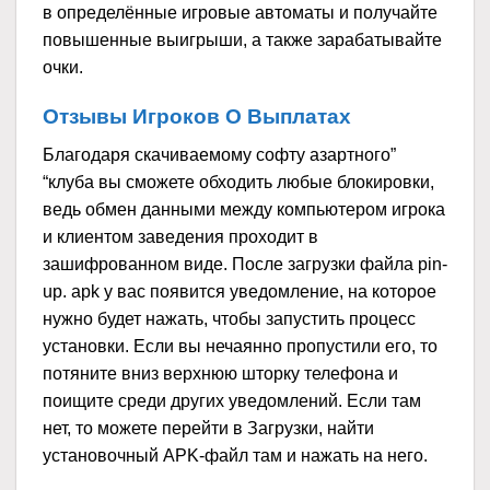
в определённые игровые автоматы и получайте
повышенные выигрыши, а также зарабатывайте
очки.
Отзывы Игроков О Выплатах
Благодаря скачиваемому софту азартного”
“клуба вы сможете обходить любые блокировки,
ведь обмен данными между компьютером игрока
и клиентом заведения проходит в
зашифрованном виде. После загрузки файла pin-
up. apk у вас появится уведомление, на которое
нужно будет нажать, чтобы запустить процесс
установки. Если вы нечаянно пропустили его, то
потяните вниз верхнюю шторку телефона и
поищите среди других уведомлений. Если там
нет, то можете перейти в Загрузки, найти
установочный APK-файл там и нажать на него.