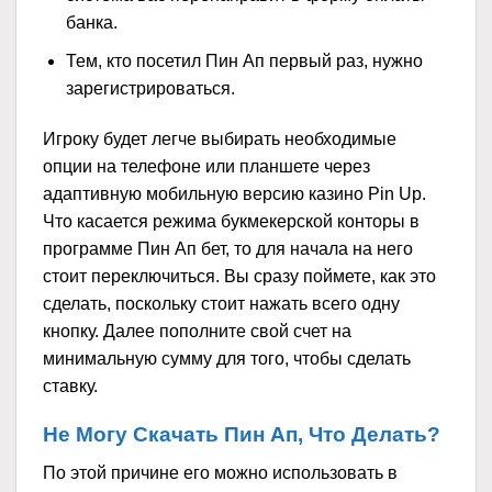
банка.
Тем, кто посетил Пин Ап первый раз, нужно
зарегистрироваться.
Игроку будет легче выбирать необходимые
опции на телефоне или планшете через
адаптивную мобильную версию казино Pin Up.
Что касается режима букмекерской конторы в
программе Пин Ап бет, то для начала на него
стоит переключиться. Вы сразу поймете, как это
сделать, поскольку стоит нажать всего одну
кнопку. Далее пополните свой счет на
минимальную сумму для того, чтобы сделать
ставку.
Не Могу Скачать Пин Ап, Что Делать?
По этой причине его можно использовать в