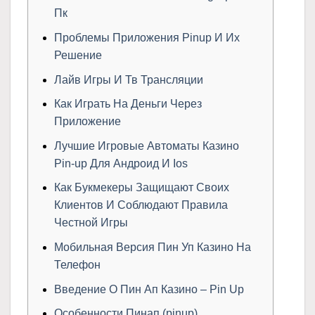
Пк
Проблемы Приложения Pinup И Их
Решение
Лайв Игры И Тв Трансляции
Как Играть На Деньги Через
Приложение
Лучшие Игровые Автоматы Казино
Pin-up Для Андроид И Ios
Как Букмекеры Защищают Своих
Клиентов И Соблюдают Правила
Честной Игры
Мобильная Версия Пин Уп Казино На
Телефон
Введение О Пин Ап Казино – Pin Up
Особенности Пинап (pinup)