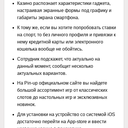
Казино распознает характеристики гаджета,
настраивая экранные формы под графику и
габариты экрана смартфона.
К тому же, если вы хотите попробовать ставки
на спорт, то без личного профиля и привязки к
нему кредитной карты или электронного
кошелька вообще не обойтись.
Сотрудник подскажет, что актуально на
данный момент, сообщит несколько
актуальных вариантов.
На Pin-up официальном сайте вы найдете
большой ассортимент игр от классических
слотов до настольных игр и эксклюзивных
новинок.
Для установки на устройство со системой iOS
достаточно перейти на App-store и ввести