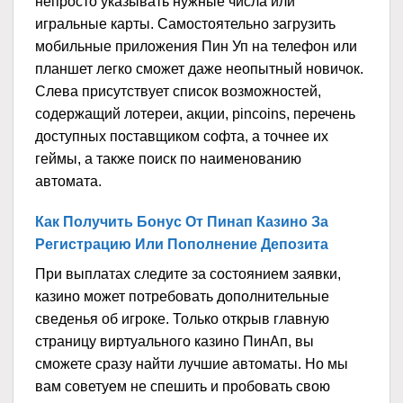
непросто указывать нужные числа или
игральные карты. Самостоятельно загрузить
мобильные приложения Пин Уп на телефон или
планшет легко сможет даже неопытный новичок.
Слева присутствует список возможностей,
содержащий лотереи, акции, pincoins, перечень
доступных поставщиком софта, а точнее их
геймы, а также поиск по наименованию
автомата.
Как Получить Бонус От Пинап Казино За
Регистрацию Или Пополнение Депозита
При выплатах следите за состоянием заявки,
казино может потребовать дополнительные
сведенья об игроке. Только открыв главную
страницу виртуального казино ПинАп, вы
сможете сразу найти лучшие автоматы. Но мы
вам советуем не спешить и пробовать свою