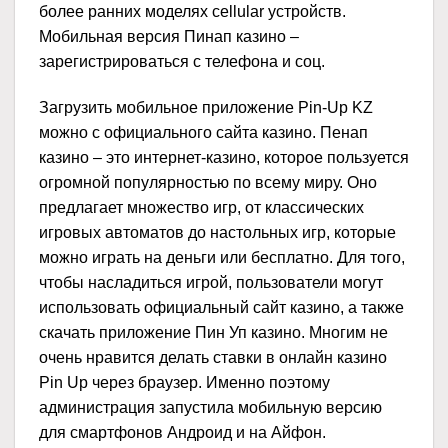
более ранних моделях cellular устройств.
Мобильная версия Пинап казино –
зарегистрироваться с телефона и соц.
Загрузить мобильное приложение Pin-Up KZ
можно с официального сайта казино. Пенап
казино – это интернет-казино, которое пользуется
огромной популярностью по всему миру. Оно
предлагает множество игр, от классических
игровых автоматов до настольных игр, которые
можно играть на деньги или бесплатно. Для того,
чтобы насладиться игрой, пользователи могут
использовать официальный сайт казино, а также
скачать приложение Пин Уп казино. Многим не
очень нравится делать ставки в онлайн казино
Pin Up через браузер. Именно поэтому
администрация запустила мобильную версию
для смартфонов Андроид и на Айфон.