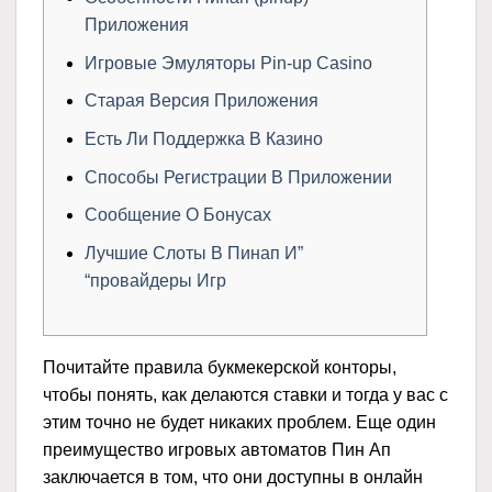
Приложения
Игровые Эмуляторы Pin-up Casino
Старая Версия Приложения
Есть Ли Поддержка В Казино
Способы Регистрации В Приложении
Сообщение О Бонусах
Лучшие Слоты В Пинап И”
“провайдеры Игр
Почитайте правила букмекерской конторы,
чтобы понять, как делаются ставки и тогда у вас с
этим точно не будет никаких проблем. Еще один
преимущество игровых автоматов Пин Ап
заключается в том, что они доступны в онлайн