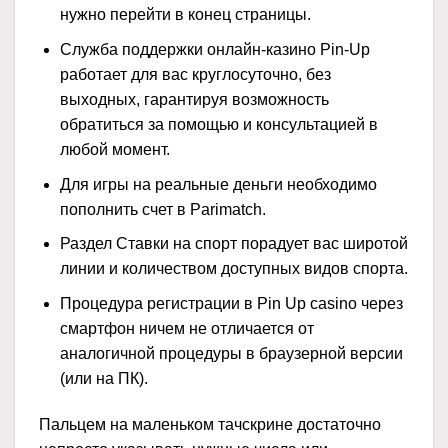
нужно перейти в конец страницы.
Служба поддержки онлайн-казино Pin-Up
работает для вас круглосуточно, без
выходных, гарантируя возможность
обратиться за помощью и консультацией в
любой момент.
Для игры на реальные деньги необходимо
пополнить счет в Parimatch.
Раздел Ставки на спорт порадует вас широтой
линии и количеством доступных видов спорта.
Процедура регистрации в Pin Up casino через
смартфон ничем не отличается от
аналогичной процедуры в браузерной версии
(или на ПК).
Пальцем на маленьком тачскрине достаточно