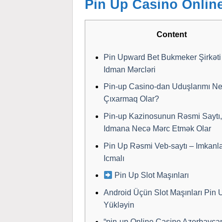
Pin Up Casino Onlin
Content
Pin Upward Bet Bukmeker Şirkəti
Idman Mərcləri
Pin-up Casino-dan Uduşlarımı N
Çıxarmaq Olar?
Pin-up Kazinosunun Rəsmi Saytı,
Idmana Necə Mərc Etmək Olar
Pin Up Rəsmi Veb-saytı – Imkanla
Icmalı
Pin Up Slot Maşınları
Android Üçün Slot Maşınları Pin 
Yükləyin
“pin-up Online Casino Azerbayca