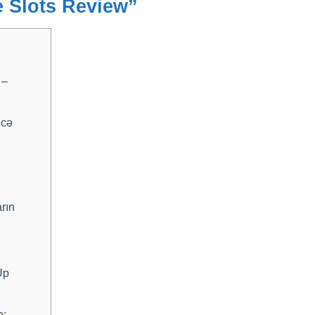
e Slots Review”
 –
ecə
rın
Up
n: