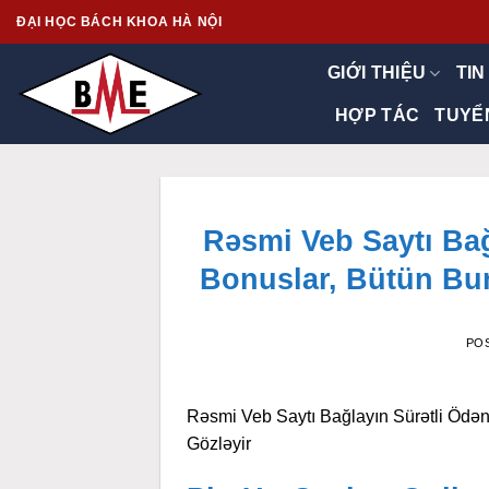
Skip
ĐẠI HỌC BÁCH KHOA HÀ NỘI
to
content
GIỚI THIỆU
TIN
HỢP TÁC
TUYỂ
Rəsmi Veb Saytı Bağ
Bonuslar, Bütün Bun
PO
Rəsmi Veb Saytı Bağlayın️ Sürətli Ödən
Gözləyir