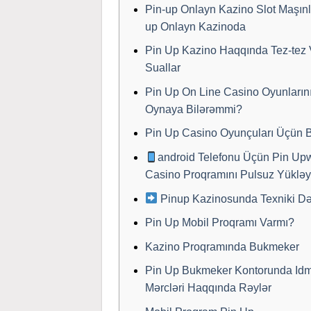
Pin-up Onlayn Kazino Slot Maşınl
up Onlayn Kazinoda
Pin Up Kazino Haqqında Tez-tez 
Suallar
Pin Up On Line Casino Oyunların
Oynaya Bilərəmmi?
Pin Up Casino Oyunçuları Üçün 
android Telefonu Üçün Pin Up
Casino Proqramını Pulsuz Yükləy
Pinup Kazinosunda Texniki Də
Pin Up Mobil Proqramı Varmı?
Kazino Proqramında Bukmeker
Pin Up Bukmeker Kontorunda Id
Mərcləri Haqqında Rəylər