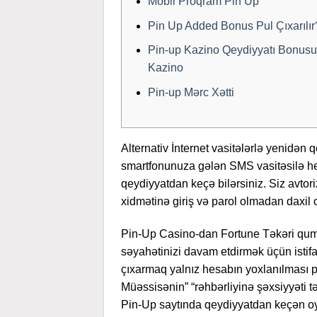
Mobil Proqram Pin Up
Pin Up Added Bonus Pul Çıxarılır
Pin-up Kazino Qeydiyyatı Bonusu
Kazino
Pin-up Mərc Xətti
Alternativ İnternet vasitələrlə yenidən
smartfonunuza gələn SMS vasitəsilə hes
qeydiyyatdan keçə bilərsiniz. Siz avtor
xidmətinə giriş və parol olmadan daxil o
Pin-Up Casino-dan Fortune Təkəri qum
səyahətinizi davam etdirmək üçün istif
çıxarmaq yalnız hesabın yoxlanılması 
Müəssisənin” “rəhbərliyinə şəxsiyyəti t
Pin-Up saytında qeydiyyatdan keçən oy