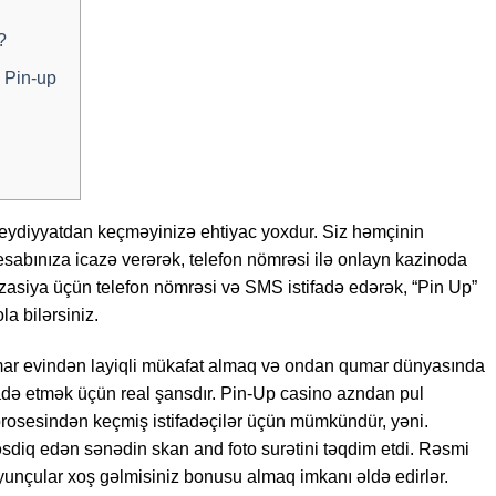
?
 Pin-up
 qeydiyyatdan keçməyinizə ehtiyac yoxdur. Siz həmçinin
abınıza icazə verərək, telefon nömrəsi ilə onlayn kazinoda
izasiya üçün telefon nömrəsi və SMS istifadə edərək, “Pin Up”
la bilərsiniz.
ar evindən layiqli mükafat almaq və ondan qumar dünyasında
adə etmək üçün real şansdır. Pin-Up casino azndan pul
prosesindən keçmiş istifadəçilər üçün mümkündür, yəni.
əsdiq edən sənədin skan and foto surətini təqdim etdi. Rəsmi
unçular xoş gəlmisiniz bonusu almaq imkanı əldə edirlər.