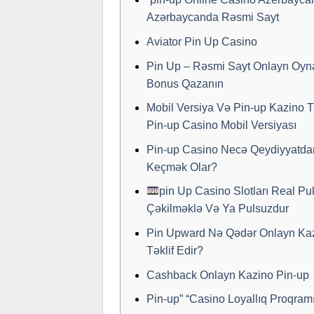
Azərbaycanda Rəsmi Sayt
Aviator Pin Up Casino
Pin Up – Rəsmi Sayt Onlayn Oyna
Bonus Qazanın
Mobil Versiya Və Pin-up Kazino T
Pin-up Casino Mobil Versiyası
Pin-up Casino Necə Qeydiyyatda
Keçmək Olar?
pin Up Casino Slotları Real Pu
Çəkilməklə Və Ya Pulsuzdur
Pin Upward Nə Qədər Onlayn Ka
Təklif Edir?
Cashback Onlayn Kazino Pin-up
Pin-up” “Casino Loyallıq Proqram