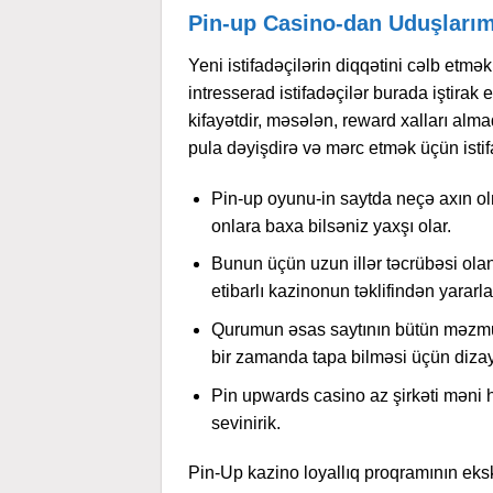
Pin-up Casino-dan Uduşları
Yeni istifadəçilərin diqqətini cəlb etm
intresserad istifadəçilər burada iştirak
kifayətdir, məsələn, reward xalları alm
pula dəyişdirə və mərc etmək üçün istif
Pin-up oyunu-in saytda neçə axın o
onlara baxa bilsəniz yaxşı olar.
Bunun üçün uzun illər təcrübəsi ola
etibarlı kazinonun təklifindən yarar
Qurumun əsas saytının bütün məzmun
bir zamanda tapa bilməsi üçün dizayn
Pin upwards casino az şirkəti məni h
sevinirik.
Pin-Up kazino loyallıq proqramının ekskl