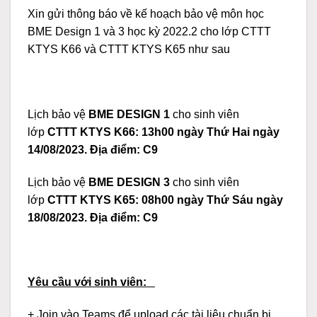
Xin gửi thông báo về kế hoạch bảo vệ môn học
BME Design 1 và 3 học kỳ 2022.2 cho lớp CTTT
KTYS K66 và CTTT KTYS K65 như sau
Lịch bảo vệ
BME DESIGN 1
cho sinh viên
lớp
CTTT KTYS K66:
13h00 ngày Thứ Hai ngày
14/08/2023
. Địa điểm: C9
Lịch bảo vệ
BME DESIGN 3
cho sinh viên
lớp
CTTT KTYS K65:
08h00 ngày Thứ Sáu ngày
1
8
/08/2023
. Địa điểm: C9
Yêu cầu với sinh viên:
+ Join vào Teams để upload các tài liệu chuẩn bị