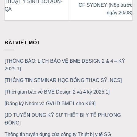
THUẬT Y SINH BỞI AUN-
OF SYDNEY (Nộp trước
QA
ngày 20/08)
BÀI VIẾT MỚI
[THÔNG BÁO: LỊCH BẢO VỆ BME DESIGN 2 & 4 – KỲ
2025.1]
[THÔNG TIN SEMINAR HỌC BỔNG THẠC SỸ, NCS]
[Thời gian bảo vệ BME Design 2 và 4 kỳ 2025.1]
[Đăng ký Nhóm và GVHD BME1 cho K69]
[JD TUYỂN DỤNG KỸ SƯ THIẾT BỊ Y TẾ PHƯƠNG
ĐÔNG]
Thông tin tuyển dụng của công ty Thiết bị y tế SG