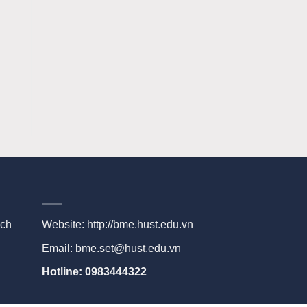
ạch
Website:
http://bme.hust.edu.vn
Email: bme.set@hust.edu.vn
Hotline: 0983444322