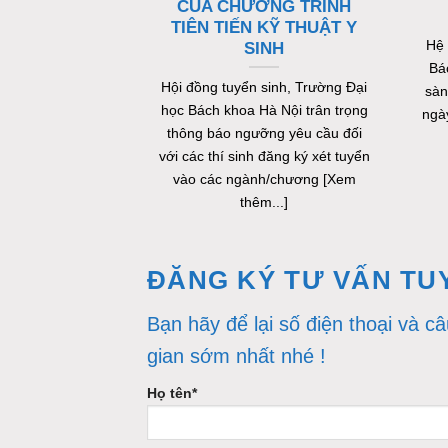
CỦA CHƯƠNG TRÌNH
TIÊN TIẾN KỸ THUẬT Y
Hệ 
SINH
Bá
Hội đồng tuyển sinh, Trường Đại
sàn
học Bách khoa Hà Nội trân trọng
ngà
thông báo ngưỡng yêu cầu đối
với các thí sinh đăng ký xét tuyển
vào các ngành/chương [Xem
thêm...]
ĐĂNG KÝ TƯ VẤN TU
Bạn hãy để lại số điện thoại và câ
gian sớm nhất nhé !
Họ tên
*