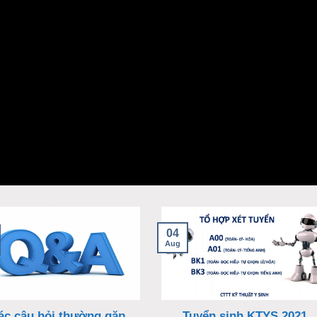
04
Aug
ác câu hỏi thường gặp
Tuyển sinh KTYS 2021