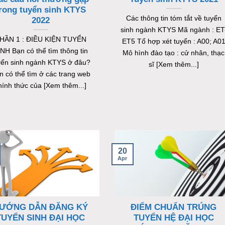
rong tuyển sinh KTYS
Các thông tin tóm tắt về tuyển
2022
sinh ngành KTYS Mã ngành : ET
HẦN 1 : ĐIỀU KIỆN TUYỂN
ET5 Tổ hợp xét tuyển : A00; A0
NH Bạn có thể tìm thông tin
Mô hình đào tạo : cử nhân, thạc
yển sinh ngành KTYS ở đâu?
sĩ [Xem thêm...]
n có thể tìm ở các trang web
hính thức của [Xem thêm...]
20
Apr
ƯỚNG DẪN ĐĂNG KÝ
ĐIỂM CHUẨN TRÚNG
TUYỂN SINH ĐẠI HỌC
TUYỂN HỆ ĐẠI HỌC