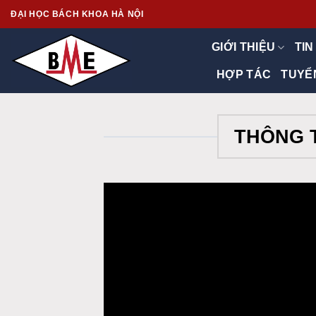
Skip
ĐẠI HỌC BÁCH KHOA HÀ NỘI
to
content
GIỚI THIỆU
TIN
HỢP TÁC
TUYỂ
THÔNG T