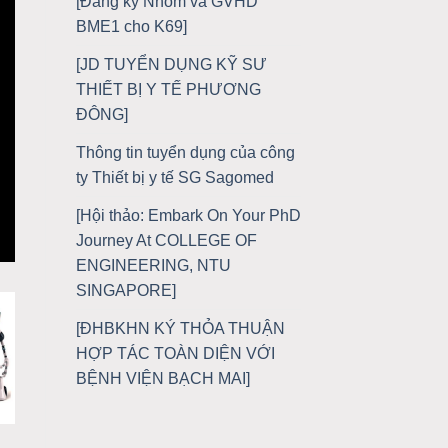
[Đăng ký Nhóm và GVHD
BME1 cho K69]
[JD TUYỂN DỤNG KỸ SƯ
THIẾT BỊ Y TẾ PHƯƠNG
ĐÔNG]
Thông tin tuyển dụng của công
ty Thiết bị y tế SG Sagomed
[Hội thảo: Embark On Your PhD
Journey At COLLEGE OF
ENGINEERING, NTU
SINGAPORE]
[ĐHBKHN KÝ THỎA THUẬN
HỢP TÁC TOÀN DIỆN VỚI
BỆNH VIỆN BẠCH MAI]