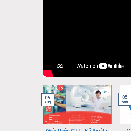
05
05
Aug
Aug
Giới thiệu CTTT Kỹ thuật y
C