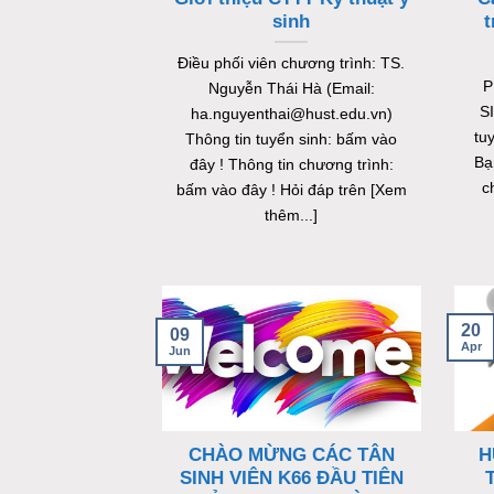
sinh
t
Điều phối viên chương trình: TS.
P
Nguyễn Thái Hà (Email:
SI
ha.nguyenthai@hust.edu.vn)
tu
Thông tin tuyển sinh: bấm vào
Bạ
đây ! Thông tin chương trình:
c
bấm vào đây ! Hỏi đáp trên [Xem
thêm...]
20
09
Apr
Jun
CHÀO MỪNG CÁC TÂN
H
SINH VIÊN K66 ĐẦU TIÊN