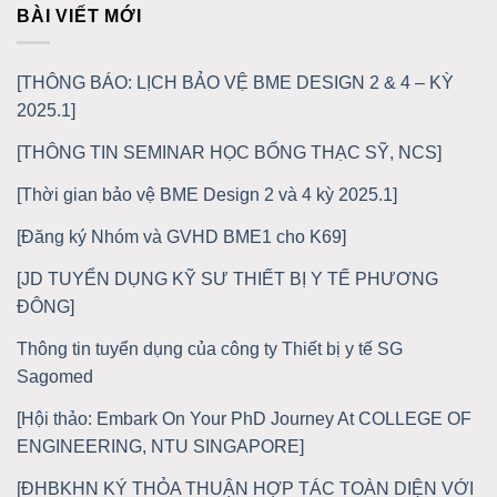
BÀI VIẾT MỚI
[THÔNG BÁO: LỊCH BẢO VỆ BME DESIGN 2 & 4 – KỲ
2025.1]
[THÔNG TIN SEMINAR HỌC BỔNG THẠC SỸ, NCS]
[Thời gian bảo vệ BME Design 2 và 4 kỳ 2025.1]
[Đăng ký Nhóm và GVHD BME1 cho K69]
[JD TUYỂN DỤNG KỸ SƯ THIẾT BỊ Y TẾ PHƯƠNG
ĐÔNG]
Thông tin tuyển dụng của công ty Thiết bị y tế SG
Sagomed
[Hội thảo: Embark On Your PhD Journey At COLLEGE OF
ENGINEERING, NTU SINGAPORE]
[ĐHBKHN KÝ THỎA THUẬN HỢP TÁC TOÀN DIỆN VỚI