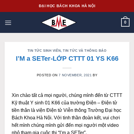
Skip
ĐẠI HỌC BÁCH KHOA HÀ NỘI
to
content
0
TIN TỨC SINH VIÊN
,
TIN TỨC VÀ THÔNG BÁO
I’M a SETer-LỚP CTTT 01 YS K66
POSTED ON
7 NOVEMBER, 2021
BY
Xin chào tất cả mọi người, chúng mình đến từ CTTT
Kỹ thuật Y sinh 01 K66 của trường Điện – Điện tử
tiền thân là viện Điện tử Viễn thông Trường Đại học
Bách Khoa Hà Nội. Với tinh thần đoàn kết, vui chơi
hết mình chúng mình gửi đến mọi người một video
nhỏ tham gia cuộc thi “I’m a SETer”.