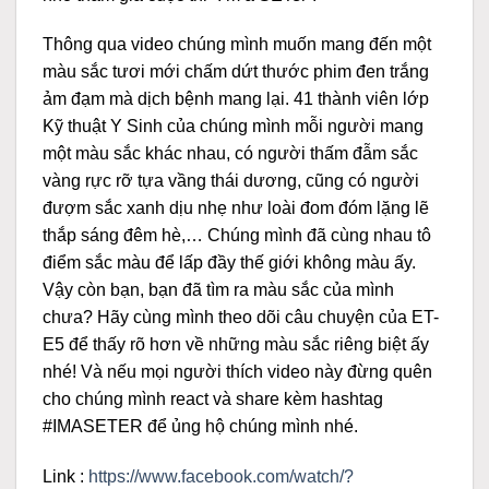
Thông qua video chúng mình muốn mang đến một
màu sắc tươi mới chấm dứt thước phim đen trắng
ảm đạm mà dịch bệnh mang lại. 41 thành viên lớp
Kỹ thuật Y Sinh của chúng mình mỗi người mang
một màu sắc khác nhau, có người thấm đẫm sắc
vàng rực rỡ tựa vầng thái dương, cũng có người
đượm sắc xanh dịu nhẹ như loài đom đóm lặng lẽ
thắp sáng đêm hè,… Chúng mình đã cùng nhau tô
điểm sắc màu để lấp đầy thế giới không màu ấy.
Vậy còn bạn, bạn đã tìm ra màu sắc của mình
chưa? Hãy cùng mình theo dõi câu chuyện của ET-
E5 để thấy rõ hơn về những màu sắc riêng biệt ấy
nhé! Và nếu mọi người thích video này đừng quên
cho chúng mình react và share kèm hashtag
#IMASETER để ủng hộ chúng mình nhé.
Link :
https://www.facebook.com/watch/?