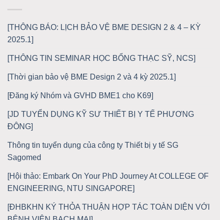
[THÔNG BÁO: LỊCH BẢO VỆ BME DESIGN 2 & 4 – KỲ
2025.1]
[THÔNG TIN SEMINAR HỌC BỔNG THẠC SỸ, NCS]
[Thời gian bảo vệ BME Design 2 và 4 kỳ 2025.1]
[Đăng ký Nhóm và GVHD BME1 cho K69]
[JD TUYỂN DỤNG KỸ SƯ THIẾT BỊ Y TẾ PHƯƠNG
ĐÔNG]
Thông tin tuyển dụng của công ty Thiết bị y tế SG
Sagomed
[Hội thảo: Embark On Your PhD Journey At COLLEGE OF
ENGINEERING, NTU SINGAPORE]
[ĐHBKHN KÝ THỎA THUẬN HỢP TÁC TOÀN DIỆN VỚI
BỆNH VIỆN BẠCH MAI]