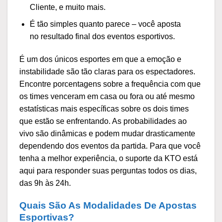
Cliente, e muito mais.
É tão simples quanto parece – você aposta
no resultado final dos eventos esportivos.
É um dos únicos esportes em que a emoção e
instabilidade são tão claras para os espectadores.
Encontre porcentagens sobre a frequência com que
os times venceram em casa ou fora ou até mesmo
estatísticas mais específicas sobre os dois times
que estão se enfrentando. As probabilidades ao
vivo são dinâmicas e podem mudar drasticamente
dependendo dos eventos da partida. Para que você
tenha a melhor experiência, o suporte da KTO está
aqui para responder suas perguntas todos os dias,
das 9h às 24h.
Quais São As Modalidades De Apostas
Esportivas?