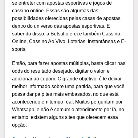
se entreter com apostas esportivas e jogos de
cassino online. Essas são algumas das
possibilidades oferecidas pelas casas de apostas
dentro do universo das apostas esportivas. E
sabendo disso, a Betsul oferece também Cassino
Online, Cassino Ao Vivo, Loterias, Instantâneas e E-
sports.
Então, para fazer apostas múltiplas, basta clicar nas
odds do resultado desejado, digitar o valor, e
adicionar ao cupom. O grande objetivo, é te deixar
melhor informado sobre uma partida, para que você
possa dar palpites mais embasados, no que está
acontecendo em tempo real. Muitos perguntam por
Whatsapp, e não é comum o atendimento por lá, no
entanto, existem alguns sites que oferecem essa
opção.