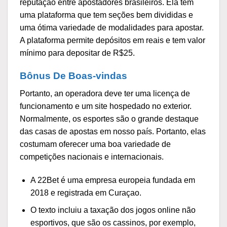
reputação entre apostadores brasileiros. Ela tem
uma plataforma que tem seções bem divididas e
uma ótima variedade de modalidades para apostar.
A plataforma permite depósitos em reais e tem valor
mínimo para depositar de R$25.
Bônus De Boas-vindas
Portanto, an operadora deve ter uma licença de
funcionamento e um site hospedado no exterior.
Normalmente, os esportes são o grande destaque
das casas de apostas em nosso país. Portanto, elas
costumam oferecer uma boa variedade de
competições nacionais e internacionais.
A 22Bet é uma empresa europeia fundada em
2018 e registrada em Curaçao.
O texto incluiu a taxação dos jogos online não
esportivos, que são os cassinos, por exemplo,