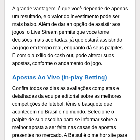
A grande vantagem, é que você depende de apenas
um resultado, e o valor do investimento pode ser
mais baixo. Além de dar an opção de assistir aos
jogos, o Live Stream permite que você tome
decisões mais acertadas, já que estará assistindo
ao jogo em tempo real, enquanto dá seus palpites.
E com o auxílio do cash out, pode alterar suas
apostas, conforme o andamento do jogo.
Apostas Ao Vivo (in-play Betting)
Confira todos os dias as avaliações completas e
detalhadas da equipe editorial sobre as melhores
competições de futebol, tênis e basquete que
acontecem no Brasil e no mundo. Selecione o
palpite de sua escolha para se informar sobre a
melhor aposta a ser feita nas casas de apostas
presentes no mercado. A Betsul é o melhor site para