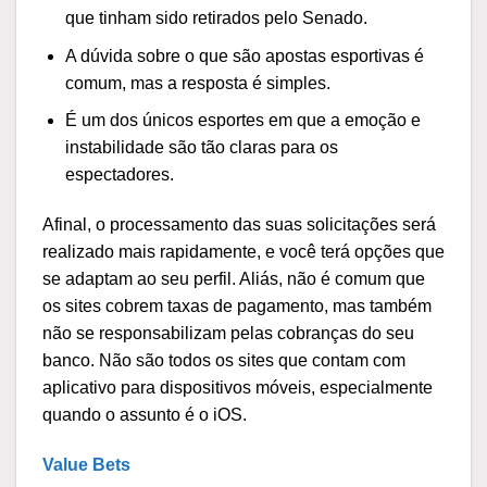
que tinham sido retirados pelo Senado.
A dúvida sobre o que são apostas esportivas é
comum, mas a resposta é simples.
É um dos únicos esportes em que a emoção e
instabilidade são tão claras para os
espectadores.
Afinal, o processamento das suas solicitações será
realizado mais rapidamente, e você terá opções que
se adaptam ao seu perfil. Aliás, não é comum que
os sites cobrem taxas de pagamento, mas também
não se responsabilizam pelas cobranças do seu
banco. Não são todos os sites que contam com
aplicativo para dispositivos móveis, especialmente
quando o assunto é o iOS.
Value Bets