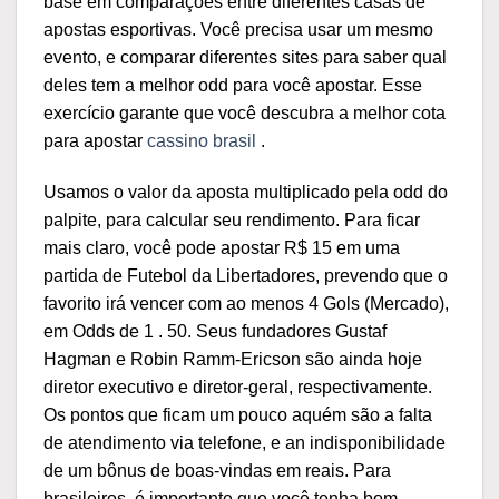
base em comparações entre diferentes casas de
apostas esportivas. Você precisa usar um mesmo
evento, e comparar diferentes sites para saber qual
deles tem a melhor odd para você apostar. Esse
exercício garante que você descubra a melhor cota
para apostar
cassino brasil
.
Usamos o valor da aposta multiplicado pela odd do
palpite, para calcular seu rendimento. Para ficar
mais claro, você pode apostar R$ 15 em uma
partida de Futebol da Libertadores, prevendo que o
favorito irá vencer com ao menos 4 Gols (Mercado),
em Odds de 1 . 50. Seus fundadores Gustaf
Hagman e Robin Ramm-Ericson são ainda hoje
diretor executivo e diretor-geral, respectivamente.
Os pontos que ficam um pouco aquém são a falta
de atendimento via telefone, e an indisponibilidade
de um bônus de boas-vindas em reais. Para
brasileiros, é importante que você tenha bom