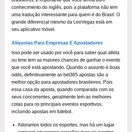
conhecimento do inglês, pois a plataforma não tem
uma tradução interessante para quem é do Brasil. O
grande diferencial mesmo da LeoVegas está em
seu aplicativo móvel.
Alíquotas Para Empresas E Apostadores
Isso pode ser usado por você para saber qual atleta
ou time tem as maiores chances de ganhar o evento
que você está apostando. Quando o assunto é boas
odds, definitivamente as bet365 apostas são a
melhor opção para apostadores brasileiros. Pois
essa casa da aposta, quando comparada com os
seus concorrentes, geralmente tem as melhores
cotas para os principais eventos esportivos,
incluindo apostas em futebol.
Adoramos todos os esportes, mas há um lugar