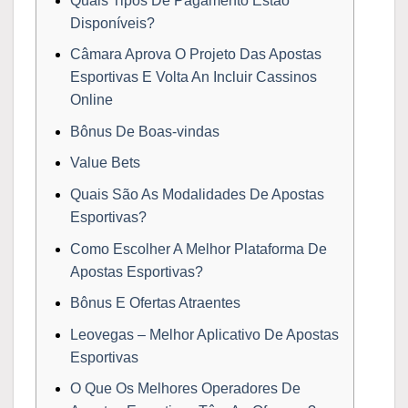
Quais Tipos De Pagamento Estão
Disponíveis?
Câmara Aprova O Projeto Das Apostas
Esportivas E Volta An Incluir Cassinos
Online
Bônus De Boas-vindas
Value Bets
Quais São As Modalidades De Apostas
Esportivas?
Como Escolher A Melhor Plataforma De
Apostas Esportivas?
Bônus E Ofertas Atraentes
Leovegas – Melhor Aplicativo De Apostas
Esportivas
O Que Os Melhores Operadores De