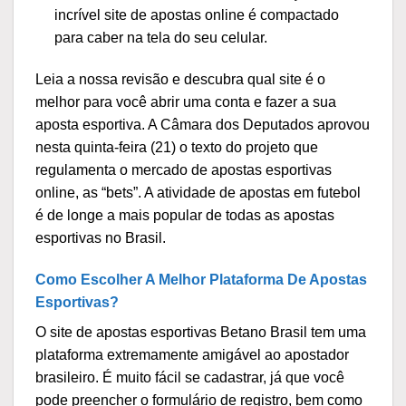
incrível site de apostas online é compactado
para caber na tela do seu celular.
Leia a nossa revisão e descubra qual site é o
melhor para você abrir uma conta e fazer a sua
aposta esportiva. A Câmara dos Deputados aprovou
nesta quinta-feira (21) o texto do projeto que
regulamenta o mercado de apostas esportivas
online, as “bets”. A atividade de apostas em futebol
é de longe a mais popular de todas as apostas
esportivas no Brasil.
Como Escolher A Melhor Plataforma De Apostas
Esportivas?
O site de apostas esportivas Betano Brasil tem uma
plataforma extremamente amigável ao apostador
brasileiro. É muito fácil se cadastrar, já que você
pode preencher o formulário de registro, bem como