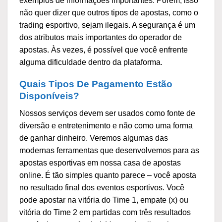
exemplos de informações importantes. Porém, isso
não quer dizer que outros tipos de apostas, como o
trading esportivo, sejam ilegais. A segurança é um
dos atributos mais importantes do operador de
apostas. Às vezes, é possível que você enfrente
alguma dificuldade dentro da plataforma.
Quais Tipos De Pagamento Estão
Disponíveis?
Nossos serviços devem ser usados ​​como fonte de
diversão e entretenimento e não como uma forma
de ganhar dinheiro. Veremos algumas das
modernas ferramentas que desenvolvemos para as
apostas esportivas em nossa casa de apostas
online. É tão simples quanto parece – você aposta
no resultado final dos eventos esportivos. Você
pode apostar na vitória do Time 1, empate (x) ou
vitória do Time 2 em partidas com três resultados