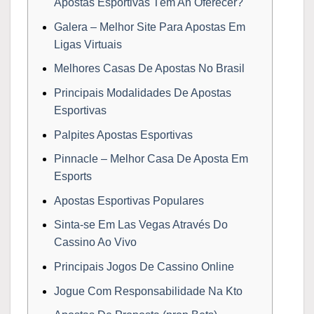
Apostas Esportivas Têm An Oferecer?
Galera – Melhor Site Para Apostas Em
Ligas Virtuais
Melhores Casas De Apostas No Brasil
Principais Modalidades De Apostas
Esportivas
Palpites Apostas Esportivas
Pinnacle – Melhor Casa De Aposta Em
Esports
Apostas Esportivas Populares
Sinta-se Em Las Vegas Através Do
Cassino Ao Vivo
Principais Jogos De Cassino Online
Jogue Com Responsabilidade Na Kto