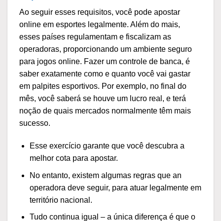
Ao seguir esses requisitos, você pode apostar
online em esportes legalmente. Além do mais,
esses países regulamentam e fiscalizam as
operadoras, proporcionando um ambiente seguro
para jogos online. Fazer um controle de banca, é
saber exatamente como e quanto você vai gastar
em palpites esportivos. Por exemplo, no final do
mês, você saberá se houve um lucro real, e terá
noção de quais mercados normalmente têm mais
sucesso.
Esse exercício garante que você descubra a
melhor cota para apostar.
No entanto, existem algumas regras que an
operadora deve seguir, para atuar legalmente em
território nacional.
Tudo continua igual – a única diferença é que o