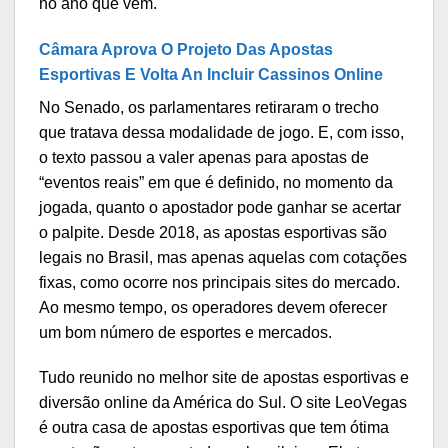
no ano que vem.
Câmara Aprova O Projeto Das Apostas
Esportivas E Volta An Incluir Cassinos Online
No Senado, os parlamentares retiraram o trecho
que tratava dessa modalidade de jogo. E, com isso,
o texto passou a valer apenas para apostas de
“eventos reais” em que é definido, no momento da
jogada, quanto o apostador pode ganhar se acertar
o palpite. Desde 2018, as apostas esportivas são
legais no Brasil, mas apenas aquelas com cotações
fixas, como ocorre nos principais sites do mercado.
Ao mesmo tempo, os operadores devem oferecer
um bom número de esportes e mercados.
Tudo reunido no melhor site de apostas esportivas e
diversão online da América do Sul. O site LeoVegas
é outra casa de apostas esportivas que tem ótima