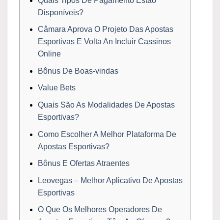
Quais Tipos De Pagamento Estão
Disponíveis?
Câmara Aprova O Projeto Das Apostas
Esportivas E Volta An Incluir Cassinos
Online
Bônus De Boas-vindas
Value Bets
Quais São As Modalidades De Apostas
Esportivas?
Como Escolher A Melhor Plataforma De
Apostas Esportivas?
Bônus E Ofertas Atraentes
Leovegas – Melhor Aplicativo De Apostas
Esportivas
O Que Os Melhores Operadores De