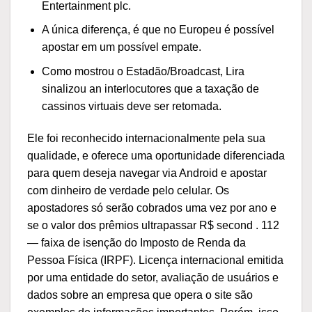
Entertainment plc.
A única diferença, é que no Europeu é possível
apostar em um possível empate.
Como mostrou o Estadão/Broadcast, Lira
sinalizou an interlocutores que a taxação de
cassinos virtuais deve ser retomada.
Ele foi reconhecido internacionalmente pela sua
qualidade, e oferece uma oportunidade diferenciada
para quem deseja navegar via Android e apostar
com dinheiro de verdade pelo celular. Os
apostadores só serão cobrados uma vez por ano e
se o valor dos prêmios ultrapassar R$ second . 112
— faixa de isenção do Imposto de Renda da
Pessoa Física (IRPF). Licença internacional emitida
por uma entidade do setor, avaliação de usuários e
dados sobre an empresa que opera o site são