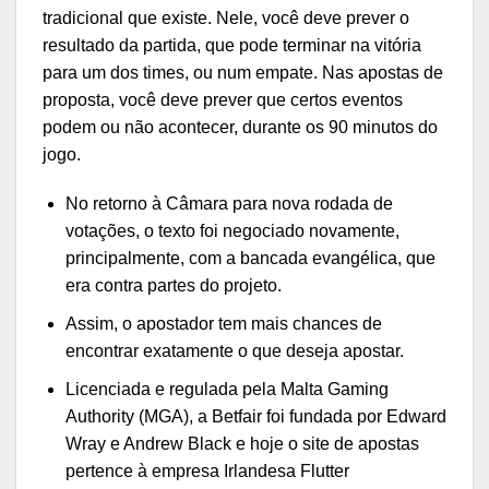
tradicional que existe. Nele, você deve prever o
resultado da partida, que pode terminar na vitória
para um dos times, ou num empate. Nas apostas de
proposta, você deve prever que certos eventos
podem ou não acontecer, durante os 90 minutos do
jogo.
No retorno à Câmara para nova rodada de
votações, o texto foi negociado novamente,
principalmente, com a bancada evangélica, que
era contra partes do projeto.
Assim, o apostador tem mais chances de
encontrar exatamente o que deseja apostar.
Licenciada e regulada pela Malta Gaming
Authority (MGA), a Betfair foi fundada por Edward
Wray e Andrew Black e hoje o site de apostas
pertence à empresa Irlandesa Flutter