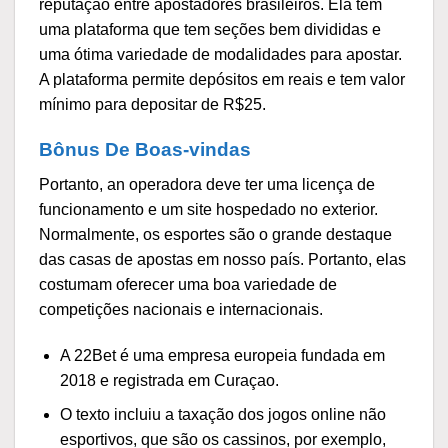
reputação entre apostadores brasileiros. Ela tem
uma plataforma que tem seções bem divididas e
uma ótima variedade de modalidades para apostar.
A plataforma permite depósitos em reais e tem valor
mínimo para depositar de R$25.
Bônus De Boas-vindas
Portanto, an operadora deve ter uma licença de
funcionamento e um site hospedado no exterior.
Normalmente, os esportes são o grande destaque
das casas de apostas em nosso país. Portanto, elas
costumam oferecer uma boa variedade de
competições nacionais e internacionais.
A 22Bet é uma empresa europeia fundada em
2018 e registrada em Curaçao.
O texto incluiu a taxação dos jogos online não
esportivos, que são os cassinos, por exemplo,