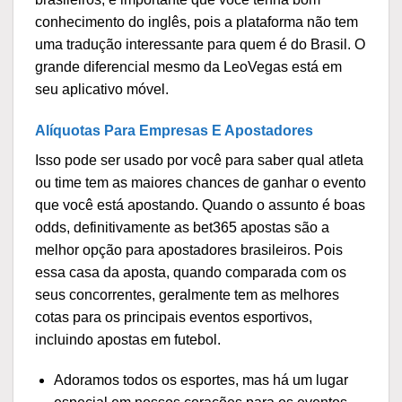
conhecimento do inglês, pois a plataforma não tem
uma tradução interessante para quem é do Brasil. O
grande diferencial mesmo da LeoVegas está em
seu aplicativo móvel.
Alíquotas Para Empresas E Apostadores
Isso pode ser usado por você para saber qual atleta
ou time tem as maiores chances de ganhar o evento
que você está apostando. Quando o assunto é boas
odds, definitivamente as bet365 apostas são a
melhor opção para apostadores brasileiros. Pois
essa casa da aposta, quando comparada com os
seus concorrentes, geralmente tem as melhores
cotas para os principais eventos esportivos,
incluindo apostas em futebol.
Adoramos todos os esportes, mas há um lugar