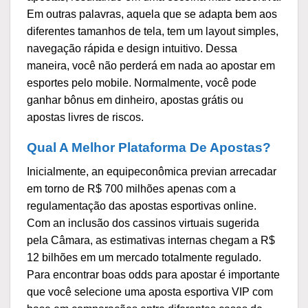
Em outras palavras, aquela que se adapta bem aos
diferentes tamanhos de tela, tem um layout simples,
navegação rápida e design intuitivo. Dessa
maneira, você não perderá em nada ao apostar em
esportes pelo mobile. Normalmente, você pode
ganhar bônus em dinheiro, apostas grátis ou
apostas livres de riscos.
Qual A Melhor Plataforma De Apostas?
Inicialmente, an equipeconômica previan arrecadar
em torno de R$ 700 milhões apenas com a
regulamentação das apostas esportivas online.
Com an inclusão dos cassinos virtuais sugerida
pela Câmara, as estimativas internas chegam a R$
12 bilhões em um mercado totalmente regulado.
Para encontrar boas odds para apostar é importante
que você selecione uma aposta esportiva VIP com