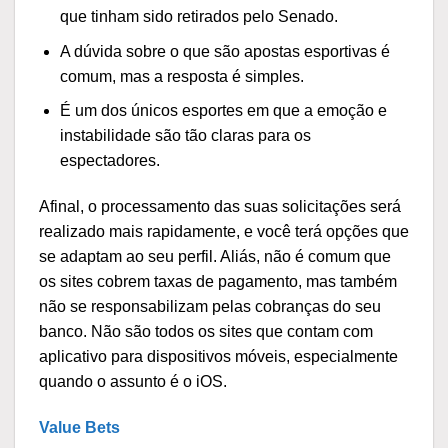
que tinham sido retirados pelo Senado.
A dúvida sobre o que são apostas esportivas é
comum, mas a resposta é simples.
É um dos únicos esportes em que a emoção e
instabilidade são tão claras para os
espectadores.
Afinal, o processamento das suas solicitações será
realizado mais rapidamente, e você terá opções que
se adaptam ao seu perfil. Aliás, não é comum que
os sites cobrem taxas de pagamento, mas também
não se responsabilizam pelas cobranças do seu
banco. Não são todos os sites que contam com
aplicativo para dispositivos móveis, especialmente
quando o assunto é o iOS.
Value Bets