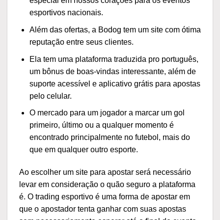
especial em nossos corações para os eventos
esportivos nacionais.
Além das ofertas, a Bodog tem um site com ótima
reputação entre seus clientes.
Ela tem uma plataforma traduzida pro português,
um bônus de boas-vindas interessante, além de
suporte acessível e aplicativo grátis para apostas
pelo celular.
O mercado para um jogador a marcar um gol
primeiro, último ou a qualquer momento é
encontrado principalmente no futebol, mais do
que em qualquer outro esporte.
Ao escolher um site para apostar será necessário
levar em consideração o quão seguro a plataforma
é. O trading esportivo é uma forma de apostar em
que o apostador tenta ganhar com suas apostas