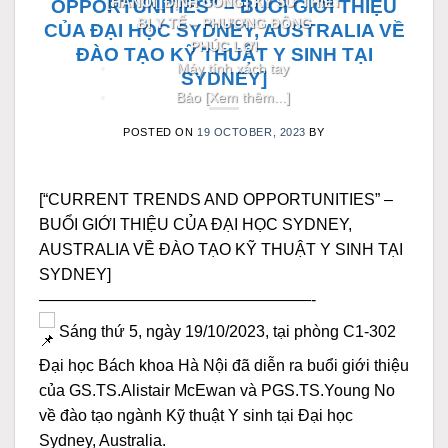
[HANOI_ĐỊNH CÔNG] KỸ SƯ THIẾT
OPPORTUNITIES” – BUỔI GIỚI THIỆU
BỊ Y TẾ – PHƯƠNG ĐÔNG
CỦA ĐẠI HỌC SYDNEY, AUSTRALIA VỀ
PHÚC LỢI
ĐÀO TẠO KỸ THUẬT Y SINH TẠI
Máy tính xách tay
SYDNEY]
Bảo [Xem thêm...]
POSTED ON
19 OCTOBER, 2023
BY
[“CURRENT TRENDS AND OPPORTUNITIES” –
BUỔI GIỚI THIỆU CỦA ĐẠI HỌC SYDNEY,
AUSTRALIA VỀ ĐÀO TẠO KỸ THUẬT Y SINH TẠI
SYDNEY]
—————————————————-
Sáng thứ 5, ngày 19/10/2023, tại phòng C1-302
Đại học Bách khoa Hà Nội đã diễn ra buổi giới thiệu
của GS.TS.Alistair McEwan và PGS.TS.Young No
về đào tạo ngành Kỹ thuật Y sinh tại Đại học
Sydney, Australia.