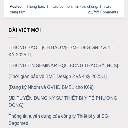
Posted in
Thông báo
,
Tin tức bộ môn
,
Tin tức chung
,
Tin tức
trung tâm
21,795
Comments
BÀI VIẾT MỚI
[THÔNG BÁO: LỊCH BẢO VỆ BME DESIGN 2 & 4 –
KỲ 2025.1]
[THÔNG TIN SEMINAR HỌC BỔNG THẠC SỸ, NCS]
[Thời gian bảo vệ BME Design 2 và 4 kỳ 2025.1]
[Đăng ký Nhóm và GVHD BME1 cho K69]
[JD TUYỂN DỤNG KỸ SƯ THIẾT BỊ Y TẾ PHƯƠNG
ĐÔNG]
Thông tin tuyển dụng của công ty Thiết bị y tế SG
Sagomed