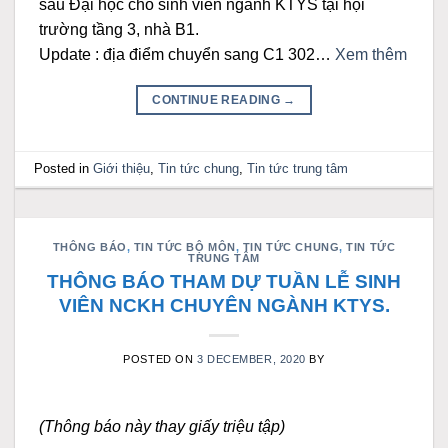
sau Đại học cho sinh viên ngành KTYS tại hội
trường tầng 3, nhà B1.
Update : địa điểm chuyển sang C1 302…
Xem thêm
CONTINUE READING
→
Posted in
Giới thiệu
,
Tin tức chung
,
Tin tức trung tâm
THÔNG BÁO
,
TIN TỨC BỘ MÔN
,
TIN TỨC CHUNG
,
TIN TỨC
TRUNG TÂM
THÔNG BÁO THAM DỰ TUẦN LỄ SINH
VIÊN NCKH CHUYÊN NGÀNH KTYS.
POSTED ON
3 DECEMBER, 2020
BY
(Thông báo này thay giấy triệu tập)