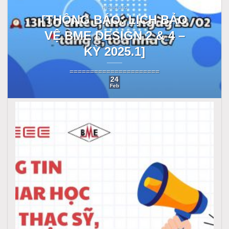
THÔNG BÁO
[THÔNG BÁO: LỊCH BẢO
VỆ BME DESIGN 2 & 4 –
KỲ 2025.1]
======================
24
Feb