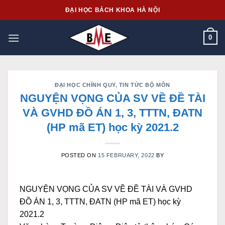
Skip
ĐẠI HỌC BÁCH KHOA HÀ NỘI
to
content
0
ĐẠI HỌC CHÍNH QUY
,
TIN TỨC BỘ MÔN
NGUYỆN VỌNG CỦA SV VỀ ĐỀ TÀI
VÀ GVHD ĐỒ ÁN 1, 3, TTTN, ĐATN
(HP mã ET) học kỳ 2021.2
POSTED ON
15 FEBRUARY, 2022
BY
NGUYỆN VỌNG CỦA SV VỀ ĐỀ TÀI VÀ GVHD
ĐỒ ÁN 1, 3, TTTN, ĐATN (HP mã ET) học kỳ
2021.2