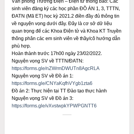
Văn phòng Trường Điện – Điện tử thông báo: Các
sinh viên đăng ký các học phần ĐỒ ÁN 1, 3, TTTN,
ĐATN (Mã ET) học kỳ 2021.2 điền đầy đủ thông tin
về nguyện vọng dưới đây. Đây là cơ sở dữ liệu
quan trọng để các Khoa Điện tử và Khoa KT Truyền
thông phân các em sinh viên về thầy/cô hướng dẫn
phù hợp.
Hoàn thành trước 17h00 ngày 23/02/2022.
Nguyện vọng SV về TTTN/ĐATN:
https://forms.gle/nZWrmDWUTn8AgcRLA
Nguyện vọng SV về Đồ án 1:
https://forms.gle/CNYaKqfhVYgb1zta6
Đồ án 2: Thực hiện tại TT Đào tạo thực hành
Nguyện vọng SV về Đồ án 3:
https://forms.gle/vXvstwpkYPWPGNTT6