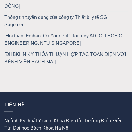
ĐÔNG]
Thông tin tuyển dụng của công ty Thiết bị y tế SG
Sagomed
[Hội thảo: Embark On Your PhD Journey At COLLEGE OF
ENGINEERING, NTU SINGAPORE]
[ĐHBKHN KÝ THỎA THUẬN HỢP TÁC TOÀN DIỆN VỚI
BỆNH VIỆN BẠCH MAI]
LIÊN HỆ
Ngành Kỹ thuật Y sinh, Khoa Điện tử, Trường Điện-Điện
Tử, Đại học Bách Khoa Hà Nội