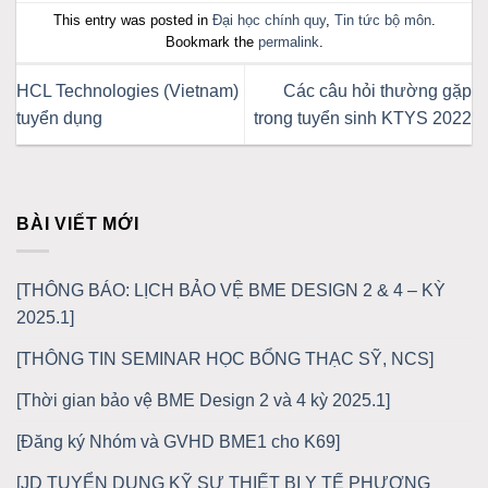
This entry was posted in
Đại học chính quy
,
Tin tức bộ môn
.
Bookmark the
permalink
.
HCL Technologies (Vietnam)
Các câu hỏi thường gặp
tuyển dụng
trong tuyển sinh KTYS 2022
BÀI VIẾT MỚI
[THÔNG BÁO: LỊCH BẢO VỆ BME DESIGN 2 & 4 – KỲ
2025.1]
[THÔNG TIN SEMINAR HỌC BỔNG THẠC SỸ, NCS]
[Thời gian bảo vệ BME Design 2 và 4 kỳ 2025.1]
[Đăng ký Nhóm và GVHD BME1 cho K69]
[JD TUYỂN DỤNG KỸ SƯ THIẾT BỊ Y TẾ PHƯƠNG