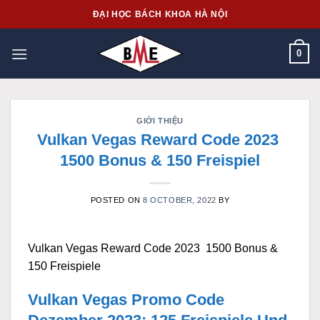
Skip
ĐẠI HỌC BÁCH KHOA HÀ NỘI
to
content
0
GIỚI THIỆU
Vulkan Vegas Reward Code 2023 ️
1500 Bonus & 150 Freispiel
POSTED ON
8 OCTOBER, 2022
BY
Vulkan Vegas Reward Code 2023 ️ 1500 Bonus &
150 Freispiele
Vulkan Vegas Promo Code