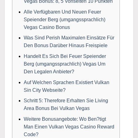
Vegas Bonus: 8, 5 Vonseiten 10 Punkten
Alle Verfügbaren Und Neuen Feuer
Speiender Berg (umgangssprachlich)
Vegas Casino Bonus
Was Sind Perish Maximalen Einsätze Für
Den Bonus Darüber Hinaus Freispiele
Handelt Es Sich Bei Feuer Speiender
Berg (umgangssprachlich) Vegas Um
Den Legalen Anbieter?
Auf Welchen Sprachen Existiert Vulkan
Sin City Webseite?
Schritt 5: Therefore Erhalten Sie Living
Area Bonus Bei Vulkan Vegas
Weitere Bonusangebote: Wo Ben?tigt
Man Einen Vulkan Vegas Casino Reward
Code?