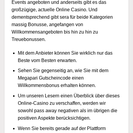
Events angeboten und anderseits gibt es das
großzügige, actuelle Online Casino. Und
dementsprechend gibt sera für beide Kategorien
massig Bonusse, angefangen von
Willkommensangeboten bis hin zu hin zu
Treuebonussen.
Mit dem Anbieter können Sie wirklich nur das
Beste vom Besten erwarten.
Sehen Sie gegenseitig an, wie Sie mit dem
Megapari Gutscheincode einen
Willkommensbonus erhalten können.
Um unseren Lesern einen Überblick über dieses
Online-Casino zu verschaffen, werden wir
sowohl pass away negativen als im übrigen die
positiven Aspekte berücksichtigen.
Wenn Sie bereits gerade auf der Plattform