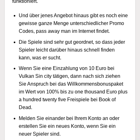
funktioniert.
Und über jenes Angebot hinaus gibt es noch eine
gewisse ganze Menge unterschiedlicher Promo
Codes, pass away man im Internet findet.
Die Spiele sind sehr gut geordnet, so dass jeder
Spieler leicht darüber hinaus schnell finden
kann, was er sucht.
Wenn Sie eine Einzahlung von 10 Euro bei
Vulkan Sin city tätigen, dann nach sich ziehen
Sie Anspruch bei das Willkommensbonuspaket
im Wert von 100% bis zu one thousand Euro plus
a hundred twenty five Freispiele bei Book of
Dead.
Melden Sie einander bei Ihrem Konto an oder
erstellen Sie ein neues Konto, wenn Sie ein
neuer Spieler sind.