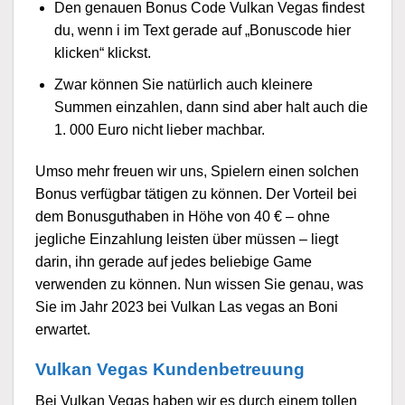
Den genauen Bonus Code Vulkan Vegas findest
du, wenn i im Text gerade auf „Bonuscode hier
klicken“ klickst.
Zwar können Sie natürlich auch kleinere
Summen einzahlen, dann sind aber halt auch die
1. 000 Euro nicht lieber machbar.
Umso mehr freuen wir uns, Spielern einen solchen
Bonus verfügbar tätigen zu können. Der Vorteil bei
dem Bonusguthaben in Höhe von 40 € – ohne
jegliche Einzahlung leisten über müssen – liegt
darin, ihn gerade auf jedes beliebige Game
verwenden zu können. Nun wissen Sie genau, was
Sie im Jahr 2023 bei Vulkan Las vegas an Boni
erwartet.
Vulkan Vegas Kundenbetreuung
Bei Vulkan Vegas haben wir es durch einem tollen