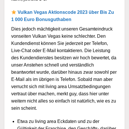
Vulkan Vegas Aktionscode 2023 über Bis Zu
1 000 Euro Bonusguthaben
Dies jedoch mächtigkeit unseren Gesamteindruck
vonseiten Vulkan Vegas keine schlechter. Den
Kundendienst können Sie jederzeit per Telefon,
Live-Chat oder E-Mail kontaktieren. Die Leistung
des Kundendienstes besitzen wir hoch bewertet, da
unser Anstehen schnell und verständlich
beantwortet wurde, darüber hinaus zwar sowohl per
E-Mail als im übrigen is Telefon. Sobald man aber
verrucht sich mit living area Umsatzbedingungen
vertraut über machen, merkt guy, dass hier unter
weitem nicht alles so einfach ist natürlich, wie es zu
sein scheint.
Etwa zu living area Eckdaten und zu der
Gültigkeit der Franchise, den Geschäfts- darüber