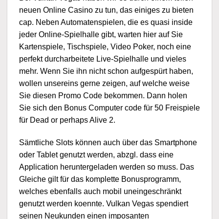
neuen Online Casino zu tun, das einiges zu bieten
cap. Neben Automatenspielen, die es quasi inside
jeder Online-Spielhalle gibt, warten hier auf Sie
Kartenspiele, Tischspiele, Video Poker, noch eine
perfekt durcharbeitete Live-Spielhalle und vieles
mehr. Wenn Sie ihn nicht schon aufgespürt haben,
wollen unsereins gerne zeigen, auf welche weise
Sie diesen Promo Code bekommen. Dann holen
Sie sich den Bonus Computer code für 50 Freispiele
für Dead or perhaps Alive 2.
Sämtliche Slots können auch über das Smartphone
oder Tablet genutzt werden, abzgl. dass eine
Application heruntergeladen werden so muss. Das
Gleiche gilt für das komplette Bonusprogramm,
welches ebenfalls auch mobil uneingeschränkt
genutzt werden koennte. Vulkan Vegas spendiert
seinen Neukunden einen imposanten