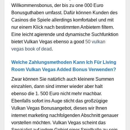
Willkommensbonus, der bis zu one 000 Euro
Bonusguthaben umfasst. Dafür können Kunden des
Casinos die Spiele allerdings komfortabel und mit
nur einem Klick nach bestimmten Anbietern filtern.
Eine leicht agierende und dynamische Suchfunktion
bietet Vulkan Vegas ebenso a good
50 vulkan
vegas book of dead
.
Welche Zahlungsmethoden Kann Ich Für Living
Room Vulkan Vegas Added Bonus Verwenden?
Zwar können Sie natürlich auch kleinere Summen
einzahlen, dann sind immer wieder aber halt
ebenso die 1. 500 Euro nicht mehr machbar.
Ebenfalls sofort ins Auge sticht das großzügige
Vulkan Vegas Bonusangebot, dieses wir Ihnen
internet marketing nachfolgenden Abschnitt genauer
vorstellen möchten. Vulkan Vegas scheint das
Spezialist auf jedem Gebiet einer Spielhalle zu sein.