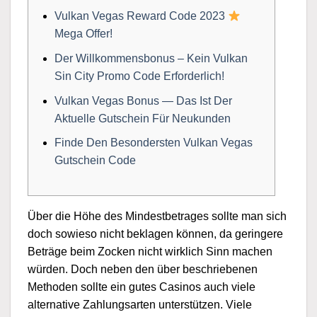
Vulkan Vegas Reward Code 2023
Mega Offer!
Der Willkommensbonus – Kein Vulkan
Sin City Promo Code Erforderlich!
Vulkan Vegas Bonus — Das Ist Der
Aktuelle Gutschein Für Neukunden
Finde Den Besondersten Vulkan Vegas
Gutschein Code
Über die Höhe des Mindestbetrages sollte man sich
doch sowieso nicht beklagen können, da geringere
Beträge beim Zocken nicht wirklich Sinn machen
würden. Doch neben den über beschriebenen
Methoden sollte ein gutes Casinos auch viele
alternative Zahlungsarten unterstützen. Viele