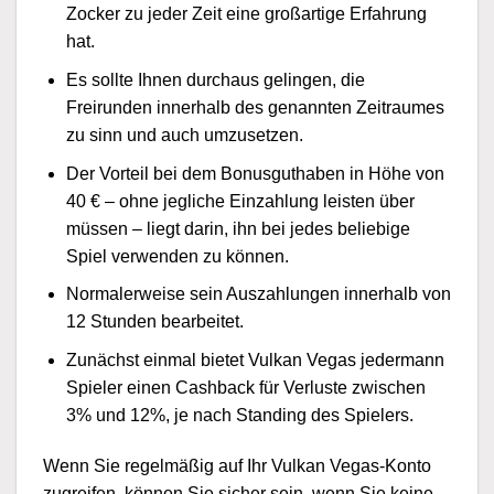
Zocker zu jeder Zeit eine großartige Erfahrung
hat.
Es sollte Ihnen durchaus gelingen, die
Freirunden innerhalb des genannten Zeitraumes
zu sinn und auch umzusetzen.
Der Vorteil bei dem Bonusguthaben in Höhe von
40 € – ohne jegliche Einzahlung leisten über
müssen – liegt darin, ihn bei jedes beliebige
Spiel verwenden zu können.
Normalerweise sein Auszahlungen innerhalb von
12 Stunden bearbeitet.
Zunächst einmal bietet Vulkan Vegas jedermann
Spieler einen Cashback für Verluste zwischen
3% und 12%, je nach Standing des Spielers.
Wenn Sie regelmäßig auf Ihr Vulkan Vegas-Konto
zugreifen, können Sie sicher sein, wenn Sie keine