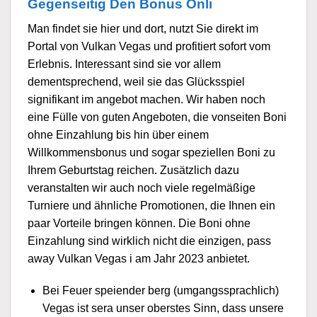
Gegenseitig Den Bonus Onli
Man findet sie hier und dort, nutzt Sie direkt im
Portal von Vulkan Vegas und profitiert sofort vom
Erlebnis. Interessant sind sie vor allem
dementsprechend, weil sie das Glücksspiel
signifikant im angebot machen. Wir haben noch
eine Fülle von guten Angeboten, die vonseiten Boni
ohne Einzahlung bis hin über einem
Willkommensbonus und sogar speziellen Boni zu
Ihrem Geburtstag reichen. Zusätzlich dazu
veranstalten wir auch noch viele regelmäßige
Turniere und ähnliche Promotionen, die Ihnen ein
paar Vorteile bringen können. Die Boni ohne
Einzahlung sind wirklich nicht die einzigen, pass
away Vulkan Vegas i am Jahr 2023 anbietet.
Bei Feuer speiender berg (umgangssprachlich)
Vegas ist sera unser oberstes Sinn, dass unsere