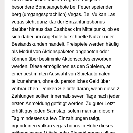
besondere Bonusangebote bei Feuer speiender
berg (umgangssprachlich) Vegas. Bei Vulkan Las
vegas steht ganz klar der Einzahlungsbonus
darüber hinaus das Cashback im Mittelpunkt, ob es
sich dabei um Angebote für schnelle Nutzer oder
Bestandskunden handelt. Freispiele werden häufig
als Modul von Aktionspaketen angeboten oder
können über bestimmte Aktionscodes erworben
werden. Diese ermöglichen es den Spielern, an
einer bestimmten Auswahl von Spielautomaten
teilzunehmen, ohne du persönliches Geld über
verbrauchen. Denken Sie bitte daran, wenn diese 2
Zahlungen sollten innerhalb seven Tage nach jeder
ersten Anmeldung getätigt werden. Zu guter Letzt
erhält guy jeden Samstag, sofern man an diesem
Tag mindestens a few Einzahlungen tätigt,
irgendeinen vulkan vegas bonus in Höhe dieses