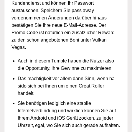
Kundendienst und können Ihr Passwort
austauschen. Speichern Sie pass away
vorgenommenen Änderungen darüber hinaus
bestätigen Sie Ihre neue E-Mail-Adresse. Der
Promo Code ist natürlich ein zusätzlicher Reward
zu den schon angebotenen Boni unter Vulkan
Vegas.
Auch in diesem Tumble haben die Nutzer also
die Opportunity, ihre Gewinne zu maximieren.
Das mächtigkeit vor allem dann Sinn, wenn ha
sido sich bei Ihnen um einen Great Roller
handelt.
Sie benötigen lediglich eine stabile
Internetverbindung und wirklich können Sie auf
Ihrem Android und iOS Gerät zocken, zu jeder
Uhrzeit, egal, wo Sie sich auch gerade aufhalten.