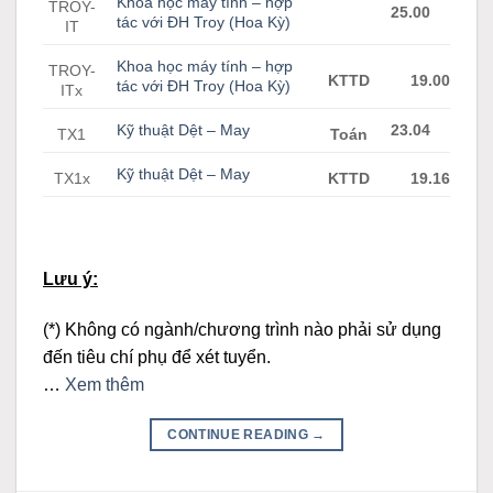
Khoa học máy tính – hợp
TROY-
25.00
tác với ĐH Troy (Hoa Kỳ)
IT
Khoa học máy tính – hợp
TROY-
KTTD
19.00
tác với ĐH Troy (Hoa Kỳ)
ITx
Kỹ thuật Dệt – May
23.04
TX1
Toán
Kỹ thuật Dệt – May
TX1x
KTTD
19.16
Lưu ý:
(*) Không có ngành/chương trình nào phải sử dụng
đến tiêu chí phụ để xét tuyển.
…
Xem thêm
CONTINUE READING
→