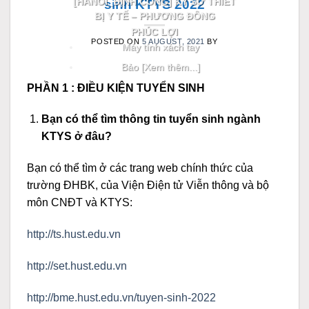
[HANOI_ĐỊNH CÔNG] KỸ SƯ THIẾT
sinh KTYS 2022
BỊ Y TẾ – PHƯƠNG ĐÔNG
PHÚC LỢI
POSTED ON
5 AUGUST, 2021
BY
Máy tính xách tay
Bảo [Xem thêm...]
PHẦN 1 : ĐIỀU KIỆN TUYỂN SINH
Bạn có thể tìm thông tin tuyển sinh ngành
KTYS ở đâu?
Bạn có thể tìm ở các trang web chính thức của
trường ĐHBK, của Viện Điện tử Viễn thông và bộ
môn CNĐT và KTYS:
http://ts.hust.edu.vn
http://set.hust.edu.vn
http://bme.hust.edu.vn/tuyen-sinh-2022