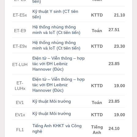
tiến)
Kỹ thuật Y sinh (CT tiên
ET-E5x
KTTD
21.10
tiến)
Hệ thống nhúng thông
27.51
ET-E9
Toán
minh và IoT (Ct tiên tiến)
Hệ thống nhúng thông
ET-E9x
KTTD
23.30
minh và IoT (Ct tiên tiến)
Điện tử – Viễn thông – hợp
tác với ĐH Leibniz
23.85
ET-LUH
Hannover (Đức)
Điện tử – Viễn thông – hợp
ET-
tác với ĐH Leibniz
KTTD
19.00
LUHx
Hannover (Đức)
Kỹ thuật Môi trường
23.85
EV1
Toán
Kỹ thuật Môi trường
EV1x
KTTD
19.00
Tiếng Anh KHKT và Công
Tiếng
24.10
FL1
nghệ
Anh