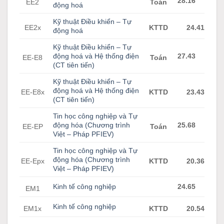
28.16
EE2
Toán
động hoá
Kỹ thuật Điều khiển – Tự
EE2x
KTTD
24.41
động hoá
Kỹ thuật Điều khiển – Tự
động hoá và Hệ thống điện
27.43
EE-E8
Toán
(CT tiên tiến)
Kỹ thuật Điều khiển – Tự
động hoá và Hệ thống điện
EE-E8x
KTTD
23.43
(CT tiên tiến)
Tin học công nghiệp và Tự
động hóa (Chương trình
25.68
EE-EP
Toán
Việt – Pháp PFIEV)
Tin học công nghiệp và Tự
động hóa (Chương trình
EE-Epx
KTTD
20.36
Việt – Pháp PFIEV)
Kinh tế công nghiệp
24.65
EM1
Kinh tế công nghiệp
EM1x
KTTD
20.54