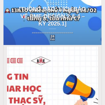
THÔNG BÁO
[THÔNG BÁO: LỊCH BẢO
VỆ BME DESIGN 2 & 4 –
KỲ 2025.1]
======================
24
Feb