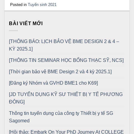
Posted in
Tuyển sinh 2021
BÀI VIẾT MỚI
[THÔNG BÁO: LỊCH BẢO VỆ BME DESIGN 2 & 4 –
KỲ 2025.1]
[THÔNG TIN SEMINAR HỌC BỔNG THẠC SỸ, NCS]
[Thời gian bảo vệ BME Design 2 và 4 kỳ 2025.1]
[Đăng ký Nhóm và GVHD BME1 cho K69]
[JD TUYỂN DỤNG KỸ SƯ THIẾT BỊ Y TẾ PHƯƠNG
ĐÔNG]
Thông tin tuyển dụng của công ty Thiết bị y tế SG
Sagomed
[Hội thảo: Embark On Your PhD Journey At COLLEGE