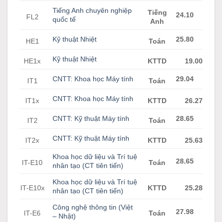
Tiếng Anh chuyên nghiệp
Tiếng
24.10
FL2
quốc tế
Anh
Kỹ thuật Nhiệt
25.80
HE1
Toán
Kỹ thuật Nhiệt
HE1x
KTTD
19.00
CNTT: Khoa học Máy tính
29.04
IT1
Toán
CNTT: Khoa học Máy tính
IT1x
KTTD
26.27
CNTT: Kỹ thuật Máy tính
28.65
IT2
Toán
CNTT: Kỹ thuật Máy tính
IT2x
KTTD
25.63
Khoa học dữ liệu và Trí tuệ
28.65
IT-E10
Toán
nhân tạo (CT tiên tiến)
Khoa học dữ liệu và Trí tuệ
IT-E10x
KTTD
25.28
nhân tạo (CT tiên tiến)
Công nghệ thông tin (Việt
27.98
IT-E6
Toán
– Nhật)