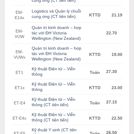
cung ứng (CT tiên tiến)
Logistics và Quản lý chuỗi
EM-
KTTD
21.19
cung ứng (CT tiên tiến)
E14x
Quản trị kinh doanh – hợp
EM-
tác với ĐH Victoria
22.70
VUW
Wellington (New Zealand)
Quản trị kinh doanh – hợp
EM-
tác với ĐH Victoria
KTTD
19.00
VUWx
Wellington (New Zealand)
Kỹ thuật Điện tử – Viễn
27.30
ET1
Toán
thông
Kỹ thuật Điện tử – Viễn
ET1x
KTTD
23.00
thông
Kỹ thuật Điện tử – Viễn
27.15
ET-E4
Toán
thông (CT tiên tiến)
Kỹ thuật Điện tử – Viễn
ET-E4x
KTTD
22.50
thông (CT tiên tiến)
Kỹ thuật Y sinh (CT tiên
26.50
ET-E5
Toán