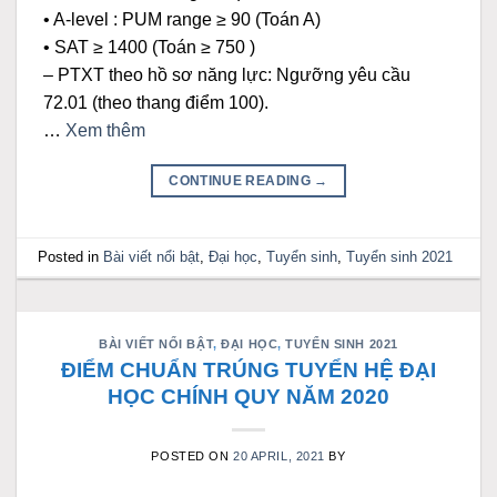
• A-level : PUM range ≥ 90 (Toán A)
• SAT ≥ 1400 (Toán ≥ 750 )
– PTXT theo hồ sơ năng lực: Ngưỡng yêu cầu
72.01 (theo thang điểm 100).
…
Xem thêm
CONTINUE READING
→
Posted in
Bài viết nổi bật
,
Đại học
,
Tuyển sinh
,
Tuyển sinh 2021
BÀI VIẾT NỔI BẬT
,
ĐẠI HỌC
,
TUYỂN SINH 2021
ĐIỂM CHUẨN TRÚNG TUYỂN HỆ ĐẠI
HỌC CHÍNH QUY NĂM 2020
POSTED ON
20 APRIL, 2021
BY