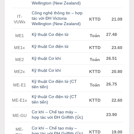
Wellington (New Zealand)
Công nghệ thông tin – hợp
IT-
tác với ĐH Victoria
KTTD
21.09
VUWx
Wellington (New Zealand)
Kỹ thuật Cơ điện tử
27.48
ME1
Toán
Kỹ thuật Cơ điện tử
ME1x
KTTD
23.60
Kỹ thuật Cơ khí
26.51
ME2
Toán
Kỹ thuật Cơ khí
ME2x
KTTD
20.80
Kỹ thuật Cơ điện tử (CT
26.75
ME-E1
Toán
tiên tiến)
Kỹ thuật Cơ điện tử (CT
ME-E1x
KTTD
22.60
tiên tiến)
Cơ khí – Chế tạo máy –
23.90
ME-GU
hợp tác với ĐH Griffith (Úc)
Cơ khí – Chế tạo máy –
ME-
KTTD
19.00
hợp tác với ĐH Griffith (Úc)