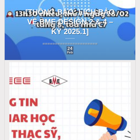
THÔNG BÁO
[THÔNG BÁO: LỊCH BẢO
VỆ BME DESIGN 2 & 4 –
KỲ 2025.1]
======================
24
Feb