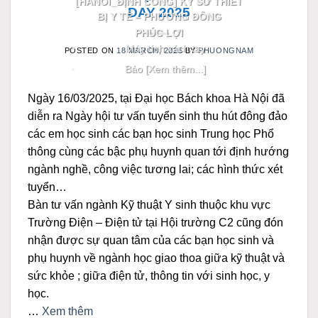
[HANOI_ĐỊNH CÔNG] KỸ SƯ THIẾT
DAY 2025
BỊ Y TẾ – PHƯƠNG ĐÔNG
PHÚC LỢI
Máy tính xách tay
POSTED ON
18 MARCH, 2025
BY
PHUONGNAM
Bảo [Xem thêm...]
Ngày 16/03/2025, tại Đại học Bách khoa Hà Nội đã
diễn ra Ngày hội tư vấn tuyển sinh thu hút đông đảo
các em học sinh các bạn học sinh Trung học Phổ
thông cùng các bậc phụ huynh quan tới định hướng
ngành nghề, công việc tương lai; các hình thức xét
tuyển…
Bàn tư vấn ngành Kỹ thuật Y sinh thuộc khu vực
Trường Điện – Điện tử tại Hội trường C2 cũng đón
nhận được sự quan tâm của các bạn học sinh và
phụ huynh về ngành học giao thoa giữa kỹ thuật và
sức khỏe ; giữa điện tử, thông tin với sinh học, y
học.
…
Xem thêm