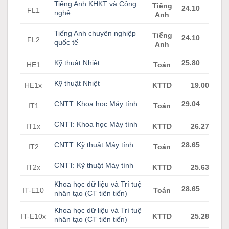
Tiếng Anh KHKT và Công
Tiếng
24.10
FL1
nghệ
Anh
Tiếng Anh chuyên nghiệp
Tiếng
24.10
FL2
quốc tế
Anh
Kỹ thuật Nhiệt
25.80
HE1
Toán
Kỹ thuật Nhiệt
HE1x
KTTD
19.00
CNTT: Khoa học Máy tính
29.04
IT1
Toán
CNTT: Khoa học Máy tính
IT1x
KTTD
26.27
CNTT: Kỹ thuật Máy tính
28.65
IT2
Toán
CNTT: Kỹ thuật Máy tính
IT2x
KTTD
25.63
Khoa học dữ liệu và Trí tuệ
28.65
IT-E10
Toán
nhân tạo (CT tiên tiến)
Khoa học dữ liệu và Trí tuệ
IT-E10x
KTTD
25.28
nhân tạo (CT tiên tiến)