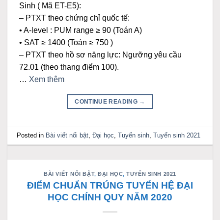
Sinh ( Mã ET-E5):
– PTXT theo chứng chỉ quốc tế:
• A-level : PUM range ≥ 90 (Toán A)
• SAT ≥ 1400 (Toán ≥ 750 )
– PTXT theo hồ sơ năng lực: Ngưỡng yêu cầu
72.01 (theo thang điểm 100).
…
Xem thêm
CONTINUE READING
→
Posted in
Bài viết nổi bật
,
Đại học
,
Tuyển sinh
,
Tuyển sinh 2021
BÀI VIẾT NỔI BẬT
,
ĐẠI HỌC
,
TUYỂN SINH 2021
ĐIỂM CHUẨN TRÚNG TUYỂN HỆ ĐẠI
HỌC CHÍNH QUY NĂM 2020