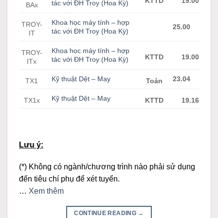
KTTD
19.00
tác với ĐH Troy (Hoa Kỳ)
BAx
Khoa học máy tính – hợp
TROY-
25.00
tác với ĐH Troy (Hoa Kỳ)
IT
Khoa học máy tính – hợp
TROY-
KTTD
19.00
tác với ĐH Troy (Hoa Kỳ)
ITx
Kỹ thuật Dệt – May
23.04
TX1
Toán
Kỹ thuật Dệt – May
TX1x
KTTD
19.16
Lưu ý:
(*) Không có ngành/chương trình nào phải sử dụng
đến tiêu chí phụ để xét tuyển.
…
Xem thêm
CONTINUE READING
→