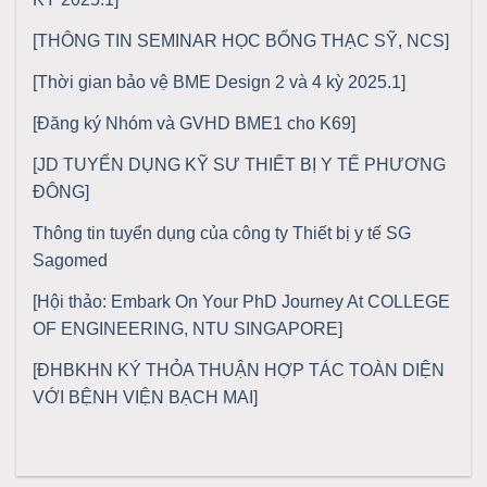
[THÔNG TIN SEMINAR HỌC BỔNG THẠC SỸ, NCS]
[Thời gian bảo vệ BME Design 2 và 4 kỳ 2025.1]
[Đăng ký Nhóm và GVHD BME1 cho K69]
[JD TUYỂN DỤNG KỸ SƯ THIẾT BỊ Y TẾ PHƯƠNG
ĐÔNG]
Thông tin tuyển dụng của công ty Thiết bị y tế SG
Sagomed
[Hội thảo: Embark On Your PhD Journey At COLLEGE
OF ENGINEERING, NTU SINGAPORE]
[ĐHBKHN KÝ THỎA THUẬN HỢP TÁC TOÀN DIỆN
VỚI BỆNH VIỆN BẠCH MAI]