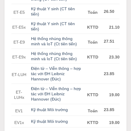
Kỹ thuật Y sinh (CT tiên
26.50
ET-E5
Toán
tiến)
Kỹ thuật Y sinh (CT tiên
ET-E5x
KTTD
21.10
tiến)
Hệ thống nhúng thông
27.51
ET-E9
Toán
minh và IoT (Ct tiên tiến)
Hệ thống nhúng thông
ET-E9x
KTTD
23.30
minh và IoT (Ct tiên tiến)
Điện tử – Viễn thông – hợp
tác với ĐH Leibniz
23.85
ET-LUH
Hannover (Đức)
Điện tử – Viễn thông – hợp
ET-
tác với ĐH Leibniz
KTTD
19.00
LUHx
Hannover (Đức)
Kỹ thuật Môi trường
23.85
EV1
Toán
Kỹ thuật Môi trường
EV1x
KTTD
19.00