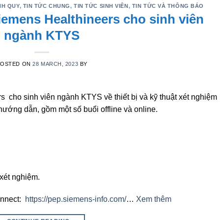
NH QUY
,
TIN TỨC CHUNG
,
TIN TỨC SINH VIÊN
,
TIN TỨC VÀ THÔNG BÁO
iemens Healthineers cho sinh viên
ngành KTYS
POSTED ON
28 MARCH, 2023
BY
 cho sinh viên ngành KTYS về thiết bị và kỹ thuật xét nghiệm
hướng dẫn, gồm một số buổi offline và online.
 xét nghiệm.
onnect:
https://pep.siemens-info.com/
…
Xem thêm