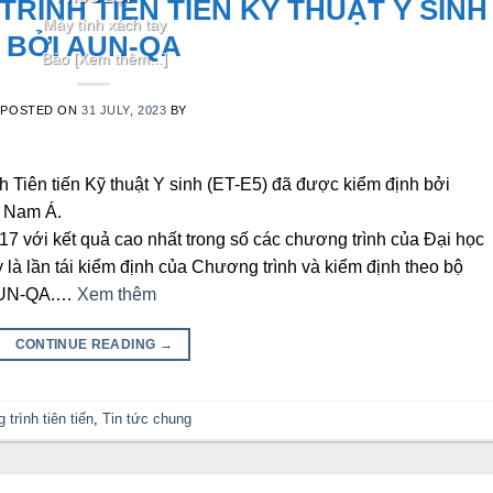
RÌNH TIÊN TIẾN KỸ THUẬT Y SINH
Máy tính xách tay
BỞI AUN-QA
Bảo [Xem thêm...]
POSTED ON
31 JULY, 2023
BY
 Tiên tiến Kỹ thuật Y sinh (ET-E5) đã được kiểm định bởi
 Nam Á.
17 với kết quả cao nhất trong số các chương trình của Đại học
là lần tái kiểm định của Chương trình và kiểm định theo bộ
a AUN-QA.…
Xem thêm
CONTINUE READING
→
trình tiên tiến
,
Tin tức chung