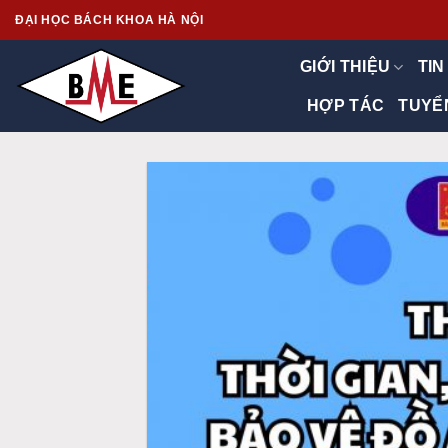
Skip
ĐẠI HỌC BÁCH KHOA HÀ NỘI
to
content
GIỚI THIỆU
TIN
HỢP TÁC
TUYỂ