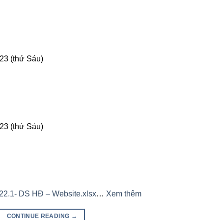
23 (thứ Sáu)
23 (thứ Sáu)
2.1- DS HĐ – Website.xlsx
…
Xem thêm
CONTINUE READING
→