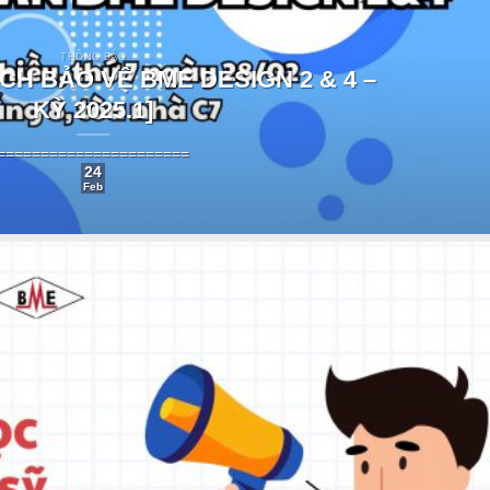
THÔNG BÁO
CH BẢO VỆ BME DESIGN 2 & 4 –
KỲ 2025.1]
======================
24
Feb