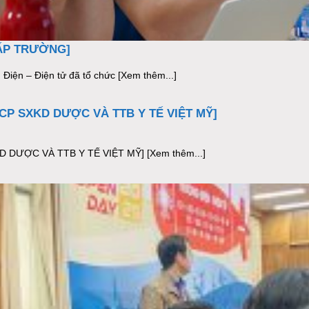
CẤP TRƯỜNG]
Điện – Điện tử đã tổ chức [Xem thêm...]
CP SXKD DƯỢC VÀ TTB Y TẾ VIỆT MỸ]
DƯỢC VÀ TTB Y TẾ VIỆT MỸ] [Xem thêm...]